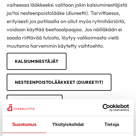
vaiheessa lääkkeeksi valitaan jokin kalsiuminestäjistä
ja/tai nesteenpoistolääke (diureetti). Tarvittaessa,
erityisesti jos potilaalla on ollut myös rytmihäiriöitä,
voidaan käyttää beetasalpaajaa. Jos näilläkään ei
saada riittävää tulosta, löytyy valikoimasta vielä
muutama harvemmin käytetty vaihtoehto.
KALSIUMINESTÄJÄT
NESTEENPOISTOLÄÄKKEET (DIUREETIT)
BEETASALPAAJAT
HARVINAISET VERENPAINELÄÄKKEET
Suostumus
Yksityiskohdat
Tietoja