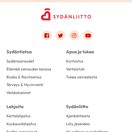
Link to facebook
Link to twitter
Link to instagram
Link to youtube
Sydäntietoa
Apua ja tukea
Sydänsairaudet
Kuntoutus
Elämää sairauden kanssa
Vertaistuki
Ruoka & Ravitsemus
Tukea sairaalasta
Terveys & Hyvinvointi
Verkkoluennot
Lahjoita
Sydänliitto
Kertalahjoitus
Ajankohtaista
Kuukausilahjoitus
Liity jäseneksi
Sydän-arpajaiset
Alueellinen ja paikallinen