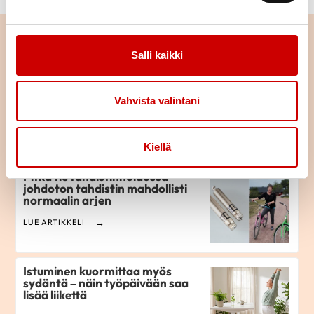
Lue seuraavaksi
Salli kaikki
Hyvä lääkehoito toteutuu
yhteispelillä
Vahvista valintani
LUE ARTIKKELI
Kiellä
Pitkä tie tahdistinhoidossa –
johdoton tahdistin mahdollisti
normaalin arjen
LUE ARTIKKELI
Istuminen kuormittaa myös
sydäntä – näin työpäivään saa
lisää liikettä