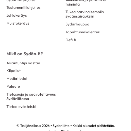
toiminta
Testamenttilahjoitus
Tukea harvinaisempiin
Juhlakeräys
sydänsairauksiin
Muistokeräys
Sydänkauppa
Tapahtumakalenteri
Defi.fi
Mikä on Sydän.fi?
Asiantuntija vastaa
Kilpailut
Mediatiedot
Palaute
Tietosuoja ja saavutettavuus
Sydänliitossa
Tietoa evästeistä
© Tekijänoikeus 2026 • Sydänliitto • Kaikki oikeudet pidätetään.