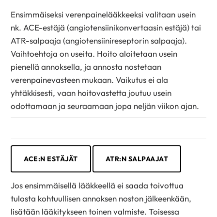
Ensimmäiseksi verenpainelääkkeeksi valitaan usein
nk. ACE-estäjä (angiotensiinikonvertaasin estäjä) tai
ATR-salpaaja (angiotensiinireseptorin salpaaja).
Vaihtoehtoja on useita. Hoito aloitetaan usein
pienellä annoksella, ja annosta nostetaan
verenpainevasteen mukaan. Vaikutus ei ala
yhtäkkisesti, vaan hoitovastetta joutuu usein
odottamaan ja seuraamaan jopa neljän viikon ajan.
ACE:N ESTÄJÄT
ATR:N SALPAAJAT
Jos ensimmäisellä lääkkeellä ei saada toivottua
tulosta kohtuullisen annoksen noston jälkeenkään,
lisätään lääkitykseen toinen valmiste. Toisessa