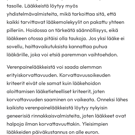
tasolle. Lääkkeistä löytyy myös
yhdistelmävalmisteita, mikä tarkoittaa sitä, että
kaikki tarvittavat lääkemolekyylit on pakattu yhteen
pilleriin. Hoidossa on tärkeätä säännöllisyys, eikä
lääkkeen otossa pitäisi olla taukoja. Jos yksi lääke ei
sovellu, haittavaikutuksista kannattaa puhua
lääkärille, joka voi etsiä paremman vaihtoehdon.
Verenpainelääkkeistä voi saada alemman
erityiskorvattavuuden. Korvattavuusoikeuden
kriteerit eivät ole samat kuin lääkehoidon
aloittamisen lääketieteelliset kriteerit, joten
korvattavuuden saaminen on vaikeata. Onneksi lähes
kaikista verenpainelääkkeistä löytyy nykyisin
geneerisiä rinnakkaisvalmisteita, joten lääkkeet ovat
halpoja ilman korvattavuuttakin. Yleisimpien
lääkkeiden päiväkustannus on alle euron.