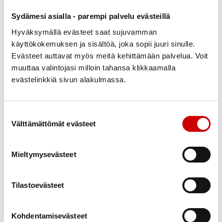
Muut sairaudet ja munuaisten toiminta vaikuttavat
Sydämesi asialla - parempi palvelu evästeillä
lääkkeiden valintaan. Lääkehoito suunnitellaan aina
Hyväksymällä evästeet saat sujuvamman
yksilöllisesti.
käyttökokemuksen ja sisältöä, joka sopii juuri sinulle.
Evästeet auttavat myös meitä kehittämään palvelua. Voit
VERENPAINEEN HOIDON TEHOSTAMISESTA
muuttaa valintojasi milloin tahansa klikkaamalla
(KYSY ASIANTUNTIJALTA)
evästelinkkiä sivun alakulmassa.
TILAA VERENPAINEEN OMASEURANTA -OPAS
Suostumuksen valinta
SYDÄNKAUPASTA
Välttämättömät evästeet
TILAA SYDÄNPOTILAAN LÄÄKEHOITO-OPAS
Mieltymysevästeet
SYDÄNKAUPASTA
Tilastoevästeet
LISÄTIETOA MISTÄ KOHONNUT VERENPAINE
JOHTUU JA MITEN SITÄ HOIDETAAN?
Kohdentamisevästeet