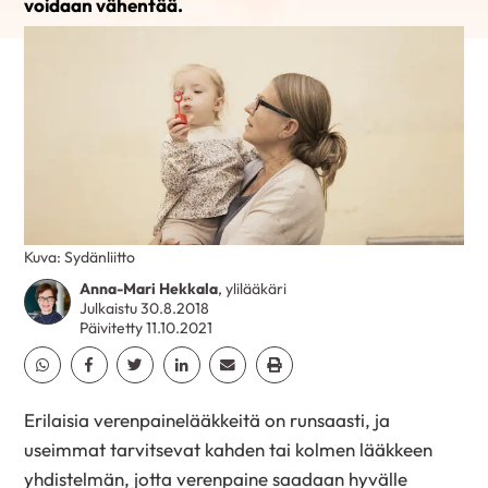
voidaan vähentää.
Kuva: Sydänliitto
Anna-Mari Hekkala
, ylilääkäri
Julkaistu 30.8.2018
Päivitetty 11.10.2021
Jaa Whatsapp
Jaa Facebook
Jaa Twitter
Jaa Linkedin
Jaa Email
Jaa Print
Erilaisia verenpainelääkkeitä on runsaasti, ja
useimmat tarvitsevat kahden tai kolmen lääkkeen
yhdistelmän, jotta verenpaine saadaan hyvälle