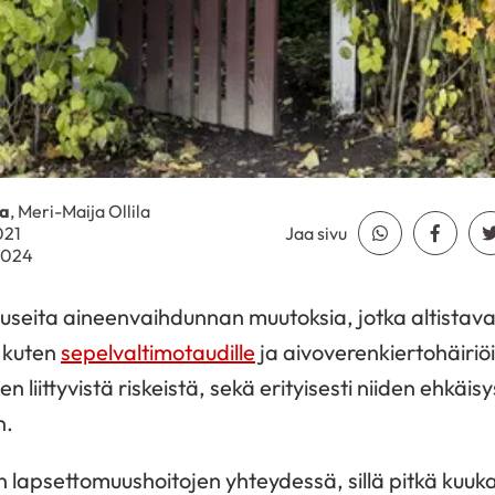
la
, Meri-Maija Ollila
021
Jaa sivu
Jaa Whatsapp
Jaa Fa
.2024
 useita aineenvaihdunnan muutoksia, jotka altistava
, kuten
sepelvaltimotaudille
ja aivoverenkiertohäiriö
n liittyvistä riskeistä, sekä erityisesti niiden ehkäisy
n.
lapsettomuushoitojen yhteydessä, sillä pitkä kuukau