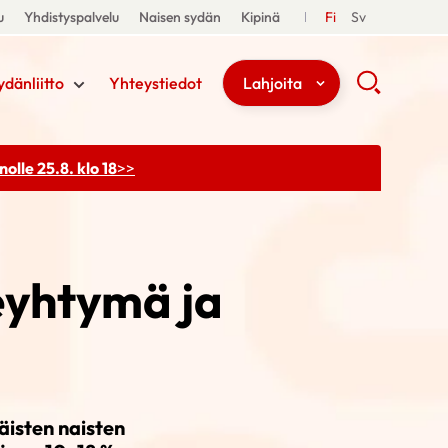
u
Yhdistyspalvelu
Naisen sydän
Kipinä
Fi
Sv
ydänliitto
Yhteystiedot
Lahjoita
olle 25.8. klo 18
>>
eyhtymä ja
isten naisten