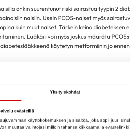
aisilla onkin suurentunut riski sairastua tyypin 2 di
painoisiin naisiin. Usein PCOS-naiset myös sairastuv
pina kuin muut naiset. Tärkein keino diabeteksen e
pitäminen. Lääkäri voi myös joskus määrätä PCOS:
i diabeteslääkkeenä käytetyn metformiinin jo ennen
kohonneelle verenpaineelle
. Verenpaine näyttää no
minkä vuoksi verenpaineen seuranta jo nuorella iäll
nan tärkeys korostuu myös silloin, kun oireyhtymän
Yksityiskohdat
lerit, jotka myös voivat nostaa verenpainetta.
alvelu evästeillä
sistenssi, kohonnut verenpaine ja diabetes altistava
ujuvamman käyttökokemuksen ja sisältöä, joka sopii juuri sinul
istä nuoremmalla iällä sydän -ja verisuonitaudeill
oit muuttaa valintojasi milloin tahansa klikkaamalla evästelinkk