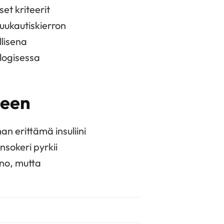
et kriteerit
kuukautiskierron
llisena
logisessa
teen
an erittämä insuliini
nsokeri pyrkii
ino, mutta