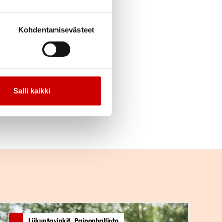
nnen vaihdevuosi-
engenahdistus ja/tai
Kohdentamisevästeet
keutua herkästi
Salli kaikki
Liikuntavinkit, Painonhallinta