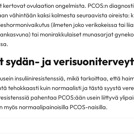
t kertovat ovulaation ongelmista. PCOS:n diagnostis
aan vähintään kaksi kolmesta seuraavista oireista: 
ieshormonivaikutus (ilmeten joko verikokeissa tai liia
ankasvuna) tai monirakkulaiset munasarjat gyneko
ssa.
t sydän- ja verisuonitervey
usein insuliiniresistenssiä, mikä tarkoittaa, että haim
tä tehokkaasti kuin normaalisti ja tästä syystä vere
resistenssiä pahentaa PCOS:ään usein liittyvä ylipa
 on myös normaalipainoisilla PCOS-naisilla.