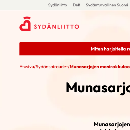
Sydänliitto
Defi
Sydänturvallinen Suomi
Miten harjoitella 
Etusivu
/
Sydänsairaudet
/
Munasarjojen monirakkulao
Munasarjo
Munasarjojen