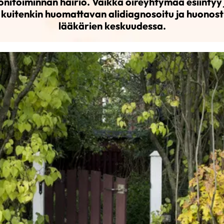
onitoiminnan häiriö. Vaikka oireyhtymää esiintyy
e kuitenkin huomattavan alidiagnosoitu ja huonost
lääkärien keskuudessa.