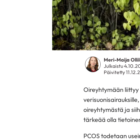
Meri-Maija Olli
Julkaistu 4.10.2
Päivitetty 11.12
Oireyhtymään liittyy
verisuonisairauksille
oireyhtymästä ja siihe
tärkeää olla tietoine
PCOS todetaan usein 