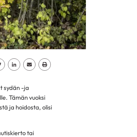
cebook
Jaa Twitter
Jaa Linkedin
Jaa Email
Jaa Print
t sydän -ja
ille. Tämän vuoksi
stä ja hoidosta, olisi
tiskierto tai