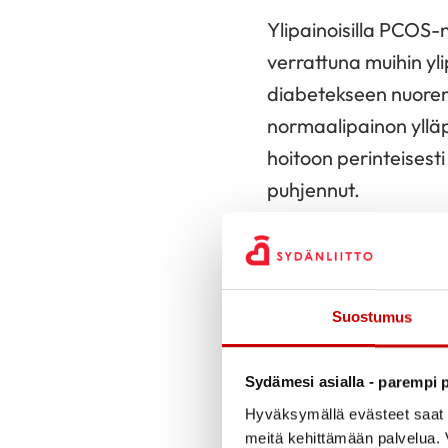
Ylipainoisilla PCOS-n
verrattuna muihin yli
diabetekseen nuorem
normaalipainon yllä
hoitoon perinteisest
puhjennut.
PCOS altistaa myös
ikävuoden kohdalla, 
Verenpaineen seuran
Suostumus
yhdistelmäehkäisypil
Sydämesi asialla - parempi p
Ylipaino, insuliinire
Hyväksymällä evästeet saat s
naiset jo keskimäärä
meitä kehittämään palvelua. V