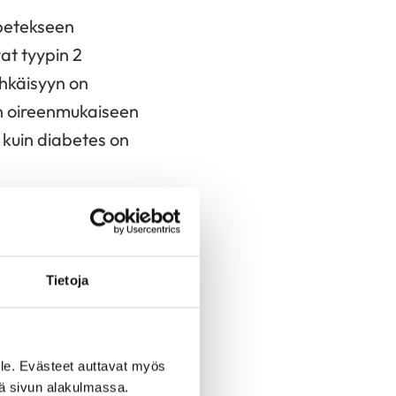
abetekseen
at tyypin 2
hkäisyyn on
n oireenmukaiseen
 kuin diabetes on
usevan jo 30
ä on tärkeää.
 hoitoon on käytössä
Tietoja
t PCOS:ää sairastavat
le. Evästeet auttavat myös
e. Tutkimusten mukaan
iä sivun alakulmassa.