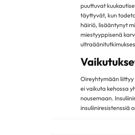
puuttuvat kuukautise
täyttyvät, kun todet
häiriö, lisääntynyt m
miestyyppisenä karv
ultraäänitutkimukse
Vaikutukse
Oireyhtymään liittyy 
ei vaikuta kehossa yh
nousemaan. Insuliini
insuliiniresistenssiä