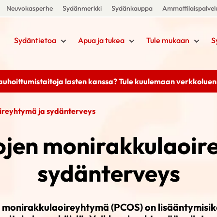
Neuvokasperhe
Sydänmerkki
Sydänkauppa
Ammattilaispalvel
Sydäntietoa
Apua ja tukea
Tule mukaan
S
rauhoittumistaitoja lasten kanssa? Tule kuulemaan
verkkoluenn
ireyhtymä ja sydänterveys
jen monirakkulaoir
sydänterveys
 monirakkulaoireyhtymä (PCOS) on lisääntymisikä