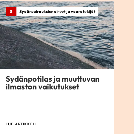
S
Sydänsairauksien oireet ja vaaratekijät
Sydänpotilas ja muuttuvan
ilmaston vaikutukset
LUE ARTIKKELI