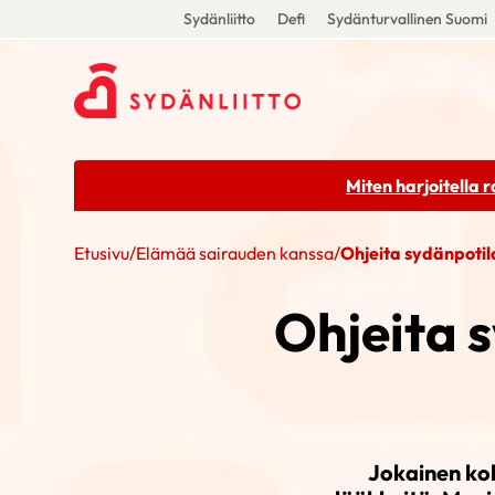
Sydänliitto
Defi
Sydänturvallinen Suomi
Miten harjoitella 
Etusivu
/
Elämää sairauden kanssa
/
Ohjeita sydänpotil
Ohjeita 
Jokainen kok