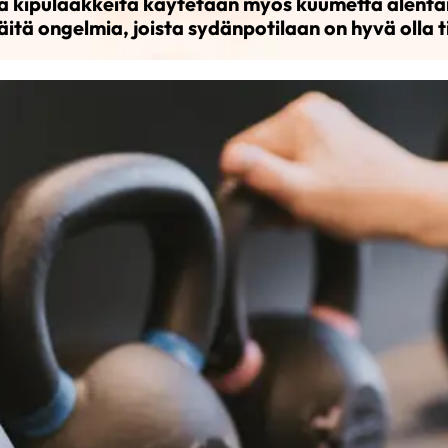
ia kipulääkkeitä käytetään myös kuumetta alent
eräitä ongelmia, joista sydänpotilaan on hyvä olla t