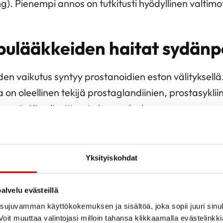
. Pienempi annos on tutkitusti hyödyllinen valtimota
pulääkkeiden haitat sydänpo
en vaikutus syntyy prostanoidien eston välityksell
n oleellinen tekijä prostaglandiinien, prostasykliin
ssä. Kipu lievittyy, ja kuume laskee.
eräissä elimistön toiminnoissa hyödyllisiä. Niinpä l
ntymisen estyminen saattaa tuottaa haittavaikutuks
Yksityiskohdat
ittyy erityisesti munuaisiin, mikä voi lääkkeiden sää
oiminnan heikentymiseen, natriumin ja veden erity
alvelu evästeillä
verenpaineen kohoamiseen.
ujuvamman käyttökokemuksen ja sisältöä, joka sopii juuri sinul
oit muuttaa valintojasi milloin tahansa klikkaamalla evästelinkk