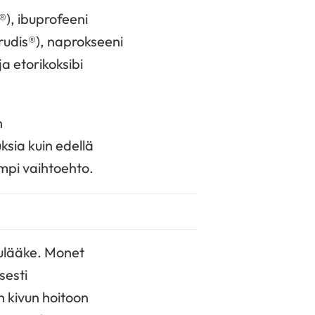
®), ibuprofeeni
rudis®), naprokseeni
a etorikoksibi
n
ksia kuin edellä
sempi vaihtoehto.
pulääke. Monet
sesti
n kivun hoitoon