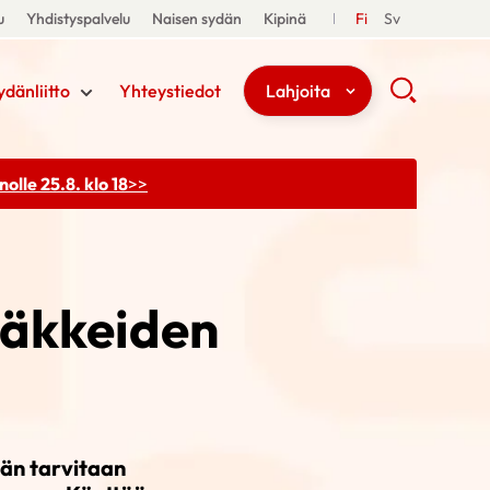
u
Yhdistyspalvelu
Naisen sydän
Kipinä
Fi
Sv
ydänliitto
Yhteystiedot
Lahjoita
olle 25.8. klo 18
>>
ääkkeiden
ään tarvitaan