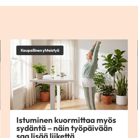
Kaupallinen yhteistyö
Istuminen kuormittaa myös
sydäntä – näin työpäivään
saa lisää liikettä