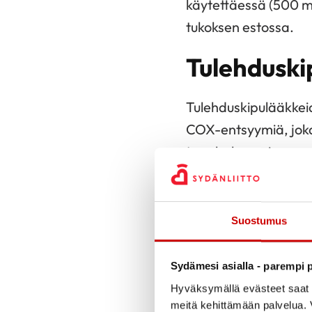
käytettäessä (500 mg)
tukoksen estossa.
Tulehduski
Tulehduskipulääkkeid
COX-entsyymiä, joka o
tromboksaanien synny
Nämä yhdisteet ovat 
siten yhdisteiden sy
Suostumus
Haittavaikutuksia väl
johtaa munuaisten t
Sydämesi asialla - parempi p
turvotuksiin, sekä 
Hyväksymällä evästeet saat s
meitä kehittämään palvelua. V