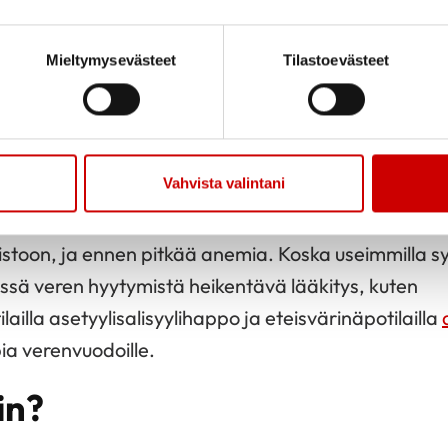
y, että nämä vaikutukset ovat erityisen haitallisia
s
stavilla, jolloin lopputulema voi olla vajaatoiminna
Mieltymysevästeet
Tilastoevästeet
t vaikuttavat myös veren hyytymiseen siten, että t
ltimotautia sairastavilla on todettu kohonnut riski 
ulehduskipulääkkeitä käyttää säännöllisessä pitkään.
Vahvista valintani
n käyttö voi vaurioittaa suolen limakalvoa, jolloin 
istoon, ja ennen pitkää anemia. Koska useimmilla sy
ssä veren hyytymistä heikentävä lääkitys, kuten
lailla asetyylisalisyylihappo ja eteisvärinäpotilailla
pia verenvuodoille.
in?