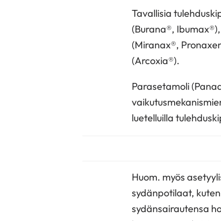
Tavallisia tulehduski
(Burana®, Ibumax®), 
(Miranax®, Pronaxen®
(Arcoxia®).
Parasetamoli (Panado
vaikutusmekanismien 
luetelluilla tulehdusk
Huom. myös asetyylis
sydänpotilaat, kute
sydänsairautensa hoi