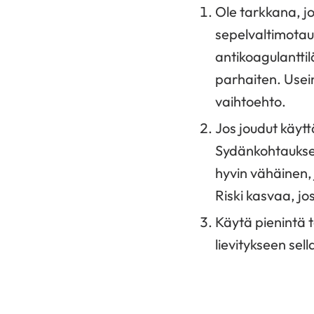
Ole tarkkana, jos
sepelvaltimotaut
antikoagulanttil
parhaiten. Usein 
vaihtoehto.
Jos joudut käyt
Sydänkohtauksen
hyvin vähäinen, 
Riski kasvaa, jo
Käytä pienintä 
lievitykseen sel