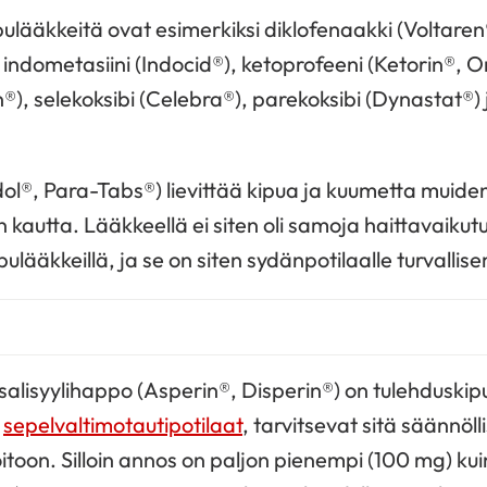
pulääkkeitä ovat esimerkiksi diklofenaakki (Voltaren
indometasiini (Indocid®), ketoprofeeni (Ketorin®, O
), selekoksibi (Celebra®), parekoksibi (Dynastat®) j
l®, Para-Tabs®) lievittää kipua ja kuumetta muide
kautta. Lääkkeellä ei siten oli samoja haittavaikutu
ipulääkkeillä, ja se on siten sydänpotilaalle turvalli
alisyylihappo (Asperin®, Disperin®) on tulehduski
n
sepelvaltimotautipotilaat
, tarvitsevat sitä säännölli
toon. Silloin annos on paljon pienempi (100 mg) kui