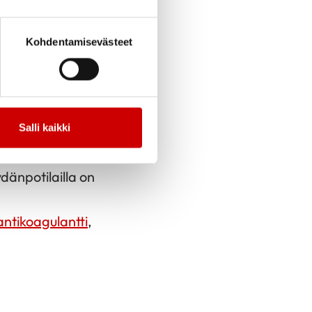
ydämen
n vaikeutuminen.
Kohdentamisevästeet
ukosvaara kasvaa.
saada uusi
Salli kaikki
seurauksena voi olla
dänpotilailla on
antikoagulantti
,