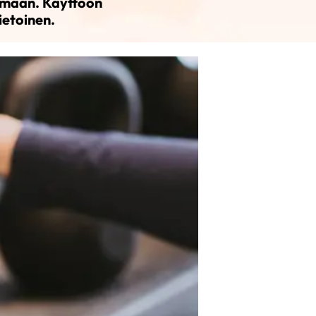
amaan. Käyttöön
ietoinen.