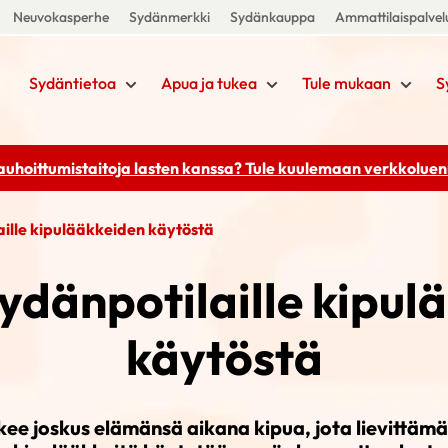
Neuvokasperhe
Sydänmerkki
Sydänkauppa
Ammattilaispalvel
Sydäntietoa
Apua ja tukea
Tule mukaan
S
rauhoittumistaitoja lasten kanssa? Tule kuulemaan
verkkoluenn
aille kipulääkkeiden käytöstä
sydänpotilaille kipul
käytöstä
ee joskus elämänsä aikana kipua, jota lievittäm