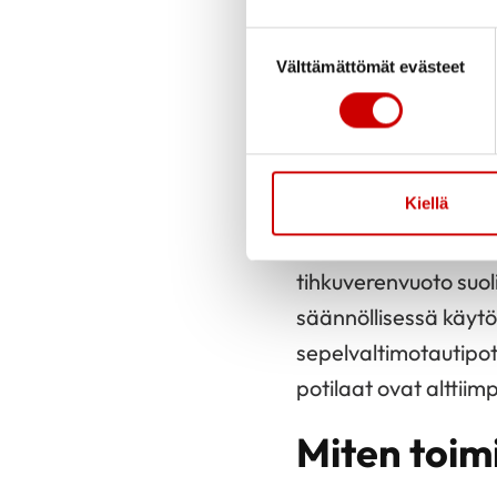
Jo pitkään on tiedett
Suostumuksen valinta
vajaatoimintaa
saira
Välttämättömät evästeet
Tulehduskipulääkkee
Tämän vuoksi sepelva
sydäninfarkti, jos t
Kiellä
Tulehduskipulääkkeide
tihkuverenvuoto suol
säännöllisessä käytö
sepelvaltimotautipoti
potilaat ovat alttiim
Miten toim