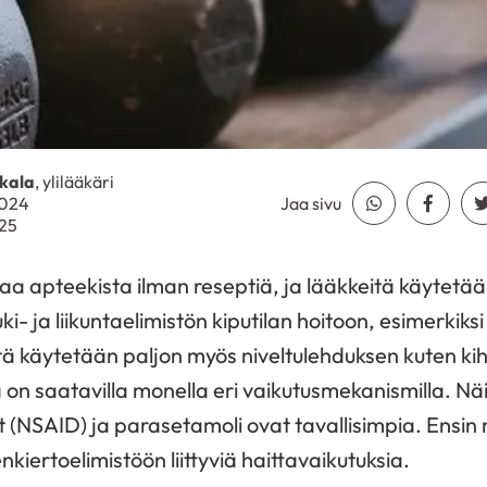
kala
, ylilääkäri
2024
Jaa sivu
Jaa Whatsapp
Jaa Fa
025
taa apteekista ilman reseptiä, ja lääkkeitä käytetää
ki- ja liikuntaelimistön kiputilan hoitoon, esimerkiksi
ä käytetään paljon myös niveltulehduksen kuten ki
 on saatavilla monella eri vaikutusmekanismilla. Näi
(NSAID) ja parasetamoli ovat tavallisimpia. Ensin ma
nkiertoelimistöön liittyviä haittavaikutuksia.