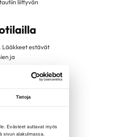
utiin liittyvän
tilailla
ä. Lääkkeet estävät
ien ja
ääkkeen käyttö ja
ia.
Tietoja
nnöllisessä käytössä
ksen vähenemiseen ja
le. Evästeet auttavat myös
iä sivun alakulmassa.