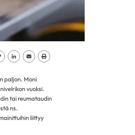
cebook
Jaa Twitter
Jaa Linkedin
Jaa Email
Jaa Print
n paljon. Moni
 nivelrikon vuoksi.
hdin tai reumataudin
stä ns.
inittuihin liittyy