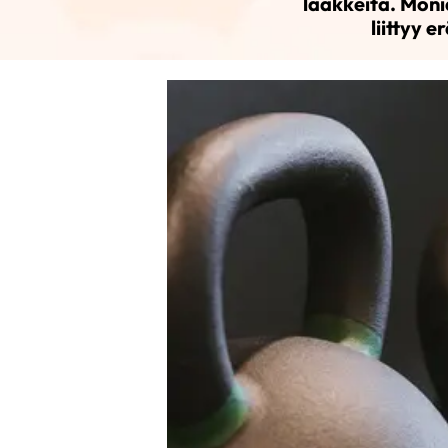
lääkkeitä. Mon
liittyy 