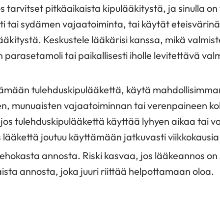
 tarvitset pitkäaikaista kipulääkitystä, ja sinulla on
i tai sydämen vajaatoiminta, tai käytät eteisvärinä
ääkitystä. Keskustele lääkärisi kanssa, mikä valmiste 
parasetamoli tai paikallisesti iholle levitettävä valm
tämään tulehduskipulääkettä, käytä mahdollisimman
, munuaisten vajaatoiminnan tai verenpaineen koh
jos tulehduskipulääkettä käyttää lyhyen aikaa tai va
s lääkettä joutuu käyttämään jatkuvasti viikkokausia
tehokasta annosta. Riski kasvaa, jos lääkeannos on 
laista annosta, joka juuri riittää helpottamaan oloa.