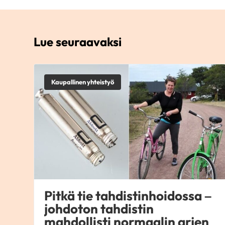
Lue seuraavaksi
Kaupallinen yhteistyö
Pitkä tie tahdistinhoidossa –
johdoton tahdistin
mahdollisti normaalin arjen