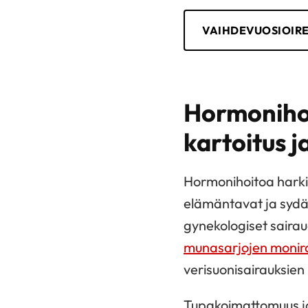
VAIHDEVUOSIOIRE
Hormonihoi
kartoitus j
Hormonihoitoa harkit
elämäntavat ja sydän
gynekologiset saira
munasarjojen monir
verisuonisairauksien 
Tupakoimattomuus ja