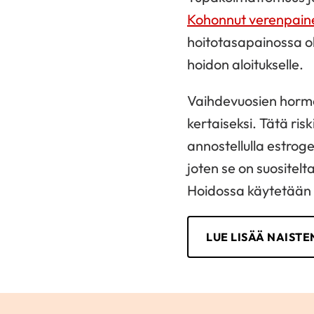
Kohonnut verenpain
hoitotasapainossa ol
hoidon aloitukselle.
Vaihdevuosien hormo
kertaiseksi. Tätä ris
annostellulla estroge
joten se on suositelta
Hoidossa käytetään p
LUE LISÄÄ NAIST