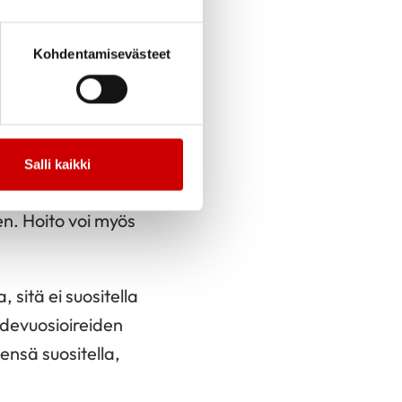
on tutkittu
Kohdentamisevästeet
yttäjien riski saada
uussa naisväestössä.
kutus
iitä, missä iässä
Salli kaikki
sydäntapahtumalta,
en. Hoito voi myös
sitä ei suositella
hdevuosioireiden
ensä suositella,