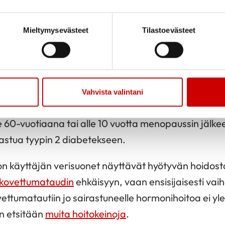
ihoidon vaikutuksia sydän- ja verisuoniterveyteen 
Mieltymysevästeet
Tilastoevästeet
. Väestöpohjaisissa tutkimuksissa hormonihoidon kä
ivoinfarkti on ollut merkittävästi pienempi kuin m
estötutkimukset osoittavat, että hormonihoidon vai
tiin ja sydäntapahtumien riskiin riippuu kuitenkin s
Vahvista valintani
ö aloitetaan. Vaihdevuosien hormonihoito suojaa 
le 60-vuotiaana tai alle 10 vuotta menopaussin jälke
rastua tyypin 2 diabetekseen.
 käyttäjän verisuonet näyttävät hyötyvän hoidosta, 
nkovettumataudin
ehkäisyyn, vaan ensisijaisesti vai
ettumatautiin jo sairastuneelle hormonihoitoa ei yle
n etsitään
muita hoitokeinoja
.