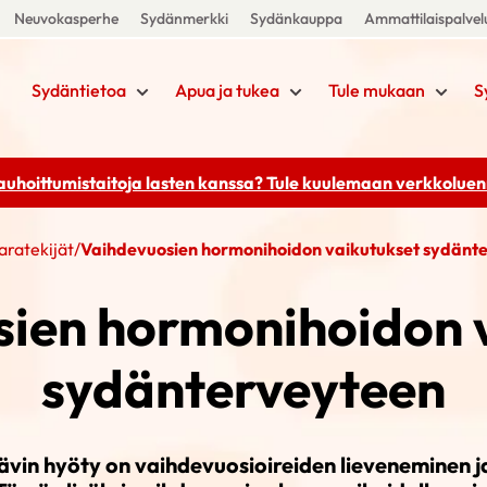
Neuvokasperhe
Sydänmerkki
Sydänkauppa
Ammattilaispalvel
Sydäntietoa
Apua ja tukea
Tule mukaan
S
rauhoittumistaitoja lasten kanssa? Tule kuulemaan
verkkoluenn
aratekijät
/
Vaihdevuosien hormonihoidon vaikutukset sydänt
ien hormonihoidon 
sydänterveyteen
ävin hyöty on vaihdevuosioireiden lieveneminen 