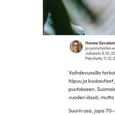
Hanna Savolain
ja synnytysten e
Julkaistu 5.10.
Päivitetty 11.12
Vaihdevuosilla tarko
hiipuu ja kuukautise
puutokseen. Suomalai
vuoden iässä, mutta 
Suurin osa, jopa 70–