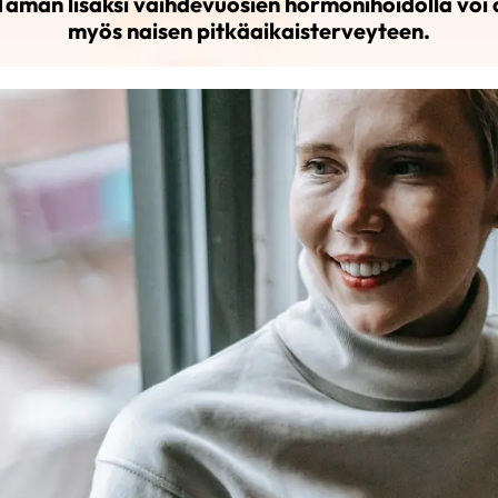
ämän lisäksi vaihdevuosien hormonihoidolla voi o
myös naisen pitkäaikaisterveyteen.