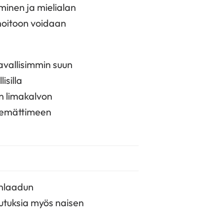
minen ja mielialan
 hoitoon voidaan
avallisimmin suun
isilla
n limakalvon
n emättimeen
änlaadun
utuksia myös naisen