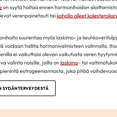
e
on syytä hoitaa ennen hormonihoidon aloittamist
evat verenpainetauti tai
koholla olleet kolesteroliar
nihoito suurentaa myös laskimo- ja keuhkoveritulp
kiä voidaan hallita hormonivalmisteen valinnalla. Ih
enilla ei vaikuttaisi olevan vaikutusta veren hyytym
va valinta naisille, joilla on
laskimo
– tai valtimotukok
ienintä estrogeeniannosta, joka pitää vaihdevuosi
EN SYDÄNTERVEYDESTÄ