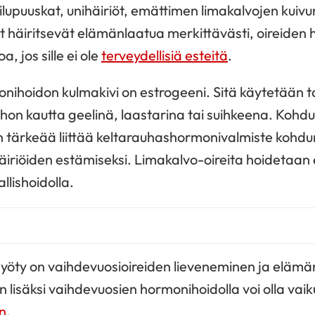
ilupuuskat, unihäiriöt, emättimen limakalvojen kuivu
t häiritsevät elämänlaatua merkittävästi, oireiden
, jos sille ei ole
terveydellisiä esteitä
.
ihoidon kulmakivi on estrogeeni. Sitä käytetään t
ihon kautta geelinä, laastarina tai suihkeena. Kohdull
n tärkeää liittää keltarauhashormonivalmiste kohdu
häiriöiden estämiseksi. Limakalvo-oireita hoidetaa
llishoidolla.
hyöty on vaihdevuosioireiden lieveneminen ja eläm
isäksi vaihdevuosien hormonihoidolla voi olla vaik
n
.