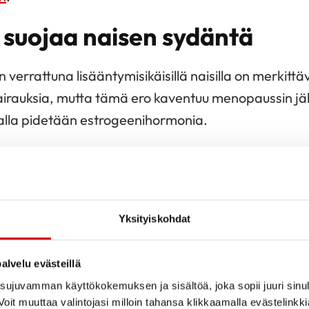
 suojaa naisen sydäntä
in verrattuna lisääntymisikäisillä naisilla on merki
sairauksia, mutta tämä ero kaventuu menopaussin jä
talla pidetään estrogeenihormonia.
 estrogeenin tunnetut hyödylliset vaikutukset muu
arvoihin, valtimoverisuonten laajenemiseen ja ver
t. Ajatusta tukee myös sydän- ja verisuonisairauksi
Yksityiskohdat
istuminen naisilla, joiden
munasarjatoiminta hiipuu 
alvelu evästeillä
ujuvamman käyttökokemuksen ja sisältöä, joka sopii juuri sinul
VAIKUTUS SYDÄNTERVEYTEEN
oit muuttaa valintojasi milloin tahansa klikkaamalla evästelinkk