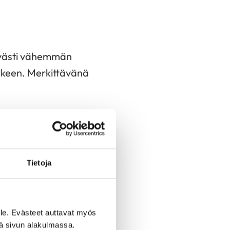
ttävästi vähemmän
lkeen. Merkittävänä
n muassa
isuonen seinämän
en riskin
Tietoja
ennenaikaisesti
alle
le. Evästeet auttavat myös
iä sivun alakulmassa.