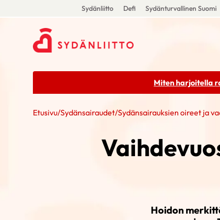
Sydänliitto
Defi
Sydänturvallinen Suomi
Miten harjoitella 
Etusivu
/
Sydänsairaudet
/
Sydänsairauksien oireet ja va
Vaihdevuos
Hoidon merkitt