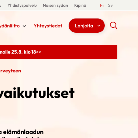
u
Yhdistyspalvelu
Naisen sydän
Kipinä
Fi
Sv
ydänliitto
Yhteystiedot
Lahjoita
olle 25.8. klo 18
>>
erveyteen
vaikutukset
ja elämänlaadun