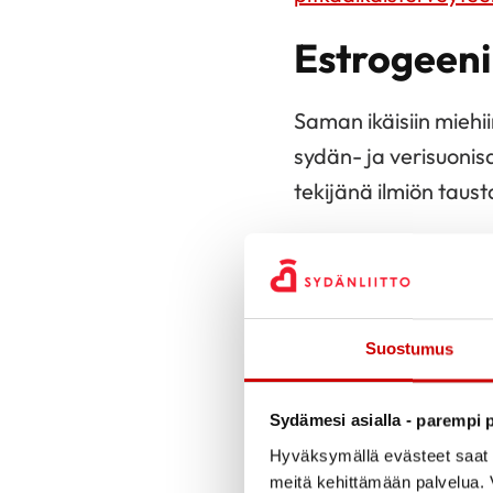
Estrogeeni
Saman ikäisiin miehi
sydän- ja verisuoni
tekijänä ilmiön taus
Menopaussin jälkeen
verenkierron rasva-
tulehdukseen häviävä
Suostumus
suureneminen ja aika
40 vuoden iässä.
Sydämesi asialla - parempi p
Hyväksymällä evästeet saat s
VAIHDEVUOSIEN 
meitä kehittämään palvelua. V