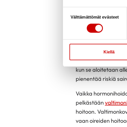
Vaihdevuosien hormon
Suostumuksen valinta
Välttämättömät evästeet
vuosikymmenien ajan
sydäntapahtuma tai a
Satunnaistetut ja vä
valtimonkovettumistau
Kiellä
hormonihoidon käytt
kun se aloitetaan al
pienentää riskiä sai
Vaikka hormonihoidon
pelkästään
valtimo
hoitoon. Valtimonkov
vaan oireiden hoitoo