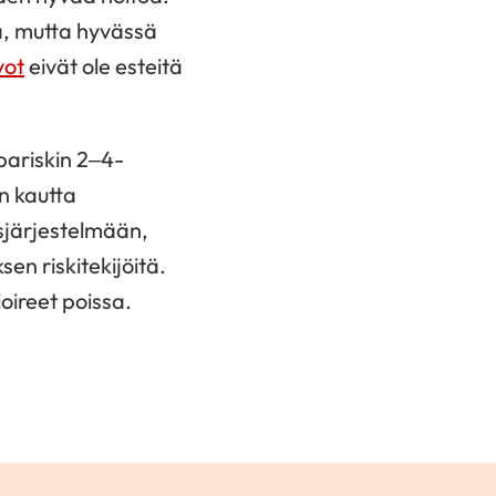
a, mutta hyvässä
vot
eivät ole esteitä
pariskin 2–4-
on kautta
isjärjestelmään,
sen riskitekijöitä.
oireet poissa.