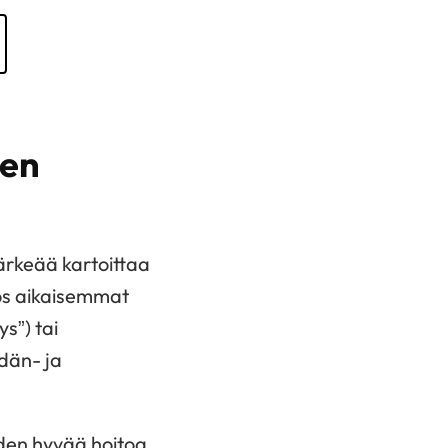
den
ärkeää kartoittaa
yös aikaisemmat
s”) tai
dän- ja
den hyvää hoitoa.