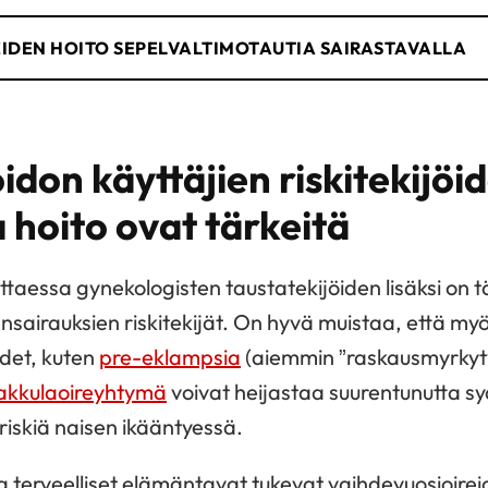
IDEN HOITO SEPELVALTIMOTAUTIA SAIRASTAVALLA
don käyttäjien riskitekijöi
a hoito ovat tärkeitä
taessa gynekologisten taustatekijöiden lisäksi on t
sairauksien riskitekijät. On hyvä muistaa, että m
udet, kuten
pre-eklampsia
(aiemmin ”raskausmyrkyty
akkulaoireyhtymä
voivat heijastaa suurentunutta sy
riskiä naisen ikääntyessä.
 terveelliset elämäntavat tukevat vaihdevuosioirei