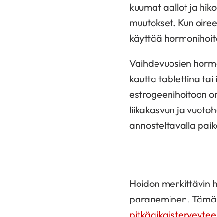
kuumat aallot ja hiko
muutokset. Kun oiree
käyttää hormonihoitoa
Vaihdevuosien hormon
kautta tablettina tai 
estrogeenihoitoon o
liikakasvun ja vuoto
annosteltavalla paika
Hoidon merkittävin 
paraneminen. Tämän l
pitkäaikaisterveytee