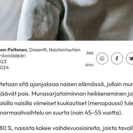
en-Peltonen
, Dosentti, Naistentautien
Jaa
rikoislääkäri
Jaa Whatsapp
Jaa Fa
2023
sivu
.2024
itetaan sitä ajanjaksoa naisen elämässä, jolloin mu
t jäävät pois. Munasarjatoiminnan heikkeneminen j
silla naisilla viimeiset kuukautiset (menopaussi) tu
normaalivaihtelu on suurta (noin 45–55 vuotta).
80 %, naisista kokee vaihdevuosioireita, joista tava