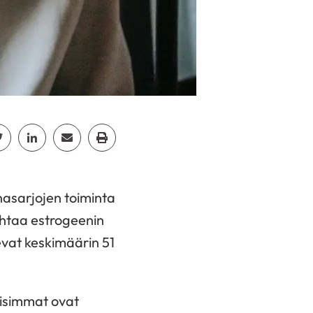
cebook
Jaa Twitter
Jaa Linkedin
Jaa Email
Jaa Print
nasarjojen toiminta
ohtaa estrogeenin
levat keskimäärin 51
llisimmat ovat