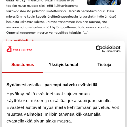
enää reilu kymmenkunta. Aikaihmisestä tulee
Eteisvärinä
syyskuu 2023
4
tosikko muun muassa siksi, että kulttuurissamme
Harvinaiset sydänsairaudet
vakavaa ihmistä pidetään luotettavana. Herkästi herähtävä nauru kielii
elokuu 2023
13
mielestämme kovin kepeästä elämänasenteesta ja varsinkin työelämässä
Kardiomyopatiat
heikosta uskottavuudesta. Ja mitä vähemmän ihminen nauraa, sitä
kesäkuu 2023
1
vieraammalta se tuntuu, sillä käytön puutteessa taito nauraa ruostuu.
Kohonnut verenpaine
toukokuu 2023
4
Onneksi kadonneen naurun voi tavoittaa takaisin […]
Läppäviat
huhtikuu 2023
3
Lue artikkeli
Muut rytmihäiriöt
maaliskuu 2023
9
Kuinka haluaisit kuolla?
Sepelvaltimotauti
helmikuu 2023
3
Sydämen vajaatoiminta
Uusi aihe hiipii keskusteluihin ja aletaan kysellä
Suostumus
Yksityiskohdat
Tietoja
tammikuu 2023
13
kavereilta: Mitenkä sinä haluaisit kuolla? Paras
Sydänlihaksen ja läppien tulehdukset
vaihtoehto useimpien mielestä olisi hiipua
marraskuu 2022
2
vanhuuteen ja uinua rauhallisesti pois jonain yönä – siihen toki aikaakin
Sydänsairauksien oireet ja vaaratekijät
Sydämesi asialla - parempi palvelu evästeillä
lokakuu 2022
12
tuntuu olevan vielä paljon. Raastava, pitkään kiduttava, etenevä toivoton
Sydänsairauksien tutkimukset
sairaus kuulostaa pahimmalta vaihtoehdolta. Hyvä äkkikuolema, jota itse
Hyväksymällä evästeet saat sujuvamman
syyskuu 2022
1
tuskin ehtisi tajuta, tuntuu olevan monien toiveena. Mikä kaataa […]
Synnynnäiset sydänviat
käyttökokemuksen ja sisältöä, joka sopii juuri sinulle.
elokuu 2022
12
Lue artikkeli
16.6.2015
Tahdistinhoito
Evästeet auttavat myös meitä kehittämään palvelua. Voit
kesäkuu 2022
1
muuttaa valintojasi milloin tahansa klikkaamalla
Yöttömän yön menu
Terveys & Hyvinvointi
toukokuu 2022
2
evästelinkkiä sivun alakulmassa.
Alkoholi