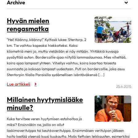
Elämää sairauden kanssa
Archive
Kuntoutuminen
heinäkuu 2026
1
Lääkehoito
Hyvän mielen
kesäkuu 2026
1
rengasmatka
Läheiset ja perhe
toukokuu 2026
1
Matkustaminen
“Hei! Käänny, käänny!” Kyltissä lukee: Stentorp, 2
huhtikuu 2026
7
km. Tie vaihtuu kapeaksi hiekkatieksi. Kaksi
Omahoito ja seuranta
maaliskuu 2026
3
kilometriä meni jo, mutta vieläkään ei näy mitään. Yhtäkkiä kuvaaja
Palveluita sairastuneelle
pysäyttää auton. Bordercollie ajaa niityllä lammaslaumaa. Mies viheltää,
helmikuu 2026
1
koira ajaa lampaat yhteen. Vihellys vaihtuu, koira kaartaa toisesta
Sairastuneen liikunta
suunnasta ja kokoaa lampaat uudestaan. Puti on bordercollie, joka asuu
tammikuu 2026
13
Stentorpin tilalla Paraisilla sydämellisen isäntäväkensä […]
Seksuaalisuus
joulukuu 2025
1
Lue artikkeli
Sosiaaliturva
25.6.2015
lokakuu 2025
14
Toipuminen ja sopeutuminen
Millainen hyytymislääke
elokuu 2025
12
Vertaistuki
minulle?
kesäkuu 2025
4
Elvytys
toukokuu 2025
2
Kuka tarvitsee veren hyytymisen estohoitoa ja
miksi? Ensinnäkin ne, joilla on ollut
Koronakysymykset
huhtikuu 2025
11
laskimoveritulppa tai keuhkoveritulppa. Ensimmäisen veritulpan jälkeen
Kulttuuri
hoito kestää yleensä kuusi kuukautta. Myös tiettyjen leikkausten, esimerkiksi
2