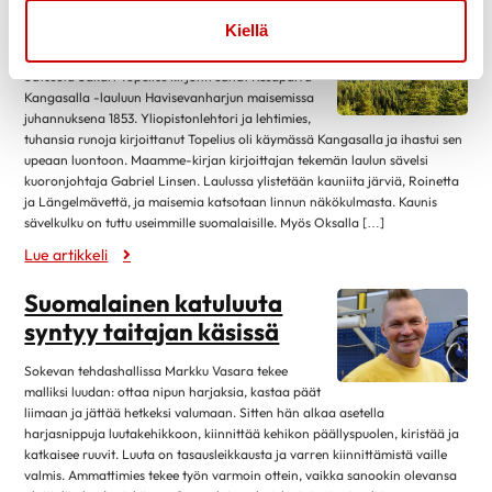
joulukuu 2020
2
Kiellä
Retki oksalle ylimmälle
marraskuu 2020
8
Satusetä Sakari Topelius kirjoitti sanat Kesäpäivä
lokakuu 2020
17
Kangasalla -lauluun Havisevanharjun maisemissa
juhannuksena 1853. Yliopistonlehtori ja lehtimies,
syyskuu 2020
12
tuhansia runoja kirjoittanut Topelius oli käymässä Kangasalla ja ihastui sen
upeaan luontoon. Maamme-kirjan kirjoittajan tekemän laulun sävelsi
elokuu 2020
24
kuoronjohtaja Gabriel Linsen. Laulussa ylistetään kauniita järviä, Roinetta
heinäkuu 2020
1
ja Längelmävettä, ja maisemia katsotaan linnun näkökulmasta. Kaunis
sävelkulku on tuttu useimmille suomalaisille. Myös Oksalla […]
kesäkuu 2020
5
Lue artikkeli
toukokuu 2020
3
Suomalainen katuluuta
huhtikuu 2020
10
syntyy taitajan käsissä
maaliskuu 2020
10
helmikuu 2020
6
Sokevan tehdashallissa Markku Vasara tekee
malliksi luudan: ottaa nipun harjaksia, kastaa päät
tammikuu 2020
11
liimaan ja jättää hetkeksi valumaan. Sitten hän alkaa asetella
harjasnippuja luutakehikkoon, kiinnittää kehikon päällyspuolen, kiristää ja
joulukuu 2019
8
katkaisee ruuvit. Luuta on tasausleikkausta ja varren kiinnittämistä vaille
marraskuu 2019
8
valmis. Ammattimies tekee työn varmoin ottein, vaikka sanookin olevansa