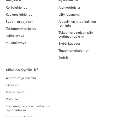
elokuu 2018
14
Kertalahjoitus
Ajankohtaista
heinäkuu 2018
6
Kuukausilahjoitus
Liity jäseneksi
kesäkuu 2018
11
Sydän-arpajaiset
Alueellinen ja paikallinen
toukokuu 2018
21
toiminta
Testamenttilahjoitus
Tukea harvinaisempiin
huhtikuu 2018
18
Juhlakeräys
sydänsairauksiin
maaliskuu 2018
21
Muistokeräys
Sydänkauppa
helmikuu 2018
13
Tapahtumakalenteri
Defi.fi
tammikuu 2018
25
joulukuu 2017
15
Mikä on Sydän.fi?
marraskuu 2017
25
Asiantuntija vastaa
lokakuu 2017
27
Kilpailut
syyskuu 2017
12
Mediatiedot
elokuu 2017
22
Palaute
Tietosuoja ja saavutettavuus
heinäkuu 2017
1
Sydänliitossa
kesäkuu 2017
28
Tietoa evästeistä