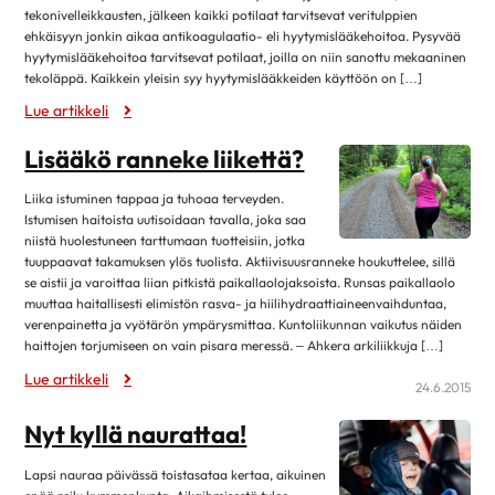
maaliskuu 2025
tekonivelleikkausten, jälkeen kaikki potilaat tarvitsevat veritulppien
Kirjat
helmikuu 2025
4
ehkäisyyn jonkin aikaa antikoagulaatio- eli hyytymislääkehoitoa. Pysyvää
Museot ja näyttelyt
hyytymislääkehoitoa tarvitsevat potilaat, joilla on niin sanottu mekaaninen
tammikuu 2025
12
tekoläppä. Kaikkein yleisin syy hyytymislääkkeiden käyttöön on […]
Musiikki
joulukuu 2024
1
Lue artikkeli
Teatteri, elokuvat ja sarjat
marraskuu 2024
4
Lisääkö ranneke liikettä?
Lehdistötiedote
lokakuu 2024
13
Luottamustoimi
Liika istuminen tappaa ja tuhoaa terveyden.
syyskuu 2024
2
Istumisen haitoista uutisoidaan tavalla, joka saa
Ruoka & Ravitsemus
elokuu 2024
9
niistä huolestuneen tarttumaan tuotteisiin, jotka
Ruoka ja hyvinvointi
tuuppaavat takamuksen ylös tuolista. Aktiivisuusranneke houkuttelee, sillä
huhtikuu 2024
8
se aistii ja varoittaa liian pitkistä paikallaolojaksoista. Runsas paikallaolo
Ruokaohjeita
muuttaa haitallisesti elimistön rasva- ja hiilihydraattiaineenvaihduntaa,
maaliskuu 2024
8
verenpainetta ja vyötärön ympärysmittaa. Kuntoliikunnan vaikutus näiden
Terveellinen syöminen
helmikuu 2024
5
haittojen torjumiseen on vain pisara meressä. – Ahkera arkiliikkuja […]
Sydän.fi
Lue artikkeli
tammikuu 2024
11
24.6.2015
Ajankohtaista
joulukuu 2023
1
Nyt kyllä naurattaa!
Sydän2020
marraskuu 2023
2
Sydänsairaudet
Lapsi nauraa päivässä toistasataa kertaa, aikuinen
lokakuu 2023
12