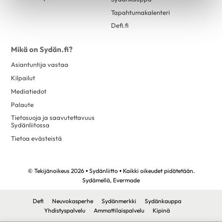
Eteisvärinä
syyskuu 2023
4
Tapahtumakalenteri
Harvinaiset sydänsairaudet
elokuu 2023
13
Defi.fi
Kardiomyopatiat
kesäkuu 2023
1
Kohonnut verenpaine
Mikä on Sydän.fi?
toukokuu 2023
4
Läppäviat
Asiantuntija vastaa
huhtikuu 2023
3
Kilpailut
Muut rytmihäiriöt
maaliskuu 2023
9
Mediatiedot
Sepelvaltimotauti
helmikuu 2023
3
Palaute
Sydämen vajaatoiminta
tammikuu 2023
13
Tietosuoja ja saavutettavuus
Sydänliitossa
Sydänlihaksen ja läppien tulehdukset
marraskuu 2022
2
Tietoa evästeistä
Sydänsairauksien oireet ja vaaratekijät
lokakuu 2022
12
Sydänsairauksien tutkimukset
syyskuu 2022
1
© Tekijänoikeus 2026 • Sydänliitto • Kaikki oikeudet pidätetään.
Synnynnäiset sydänviat
elokuu 2022
12
Sydämellä,
Evermade
Tahdistinhoito
kesäkuu 2022
1
Defi
Neuvokasperhe
Sydänmerkki
Sydänkauppa
Terveys & Hyvinvointi
toukokuu 2022
2
Yhdistyspalvelu
Ammattilaispalvelu
Kipinä
Alkoholi