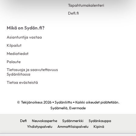
Eteisvärinä
Tapahtumakalenteri
syyskuu 2023
4
Harvinaiset sydänsairaudet
Defi.fi
elokuu 2023
13
Kardiomyopatiat
kesäkuu 2023
1
Mikä on Sydän.fi?
Kohonnut verenpaine
toukokuu 2023
4
Asiantuntija vastaa
Läppäviat
huhtikuu 2023
3
Kilpailut
Muut rytmihäiriöt
maaliskuu 2023
9
Mediatiedot
Sepelvaltimotauti
Palaute
helmikuu 2023
3
Sydämen vajaatoiminta
Tietosuoja ja saavutettavuus
tammikuu 2023
13
Sydänliitossa
Sydänlihaksen ja läppien tulehdukset
marraskuu 2022
2
Tietoa evästeistä
Sydänsairauksien oireet ja vaaratekijät
lokakuu 2022
12
Sydänsairauksien tutkimukset
syyskuu 2022
1
© Tekijänoikeus 2026 • Sydänliitto • Kaikki oikeudet pidätetään.
Synnynnäiset sydänviat
Sydämellä,
Evermade
elokuu 2022
12
Tahdistinhoito
kesäkuu 2022
1
Defi
Neuvokasperhe
Sydänmerkki
Sydänkauppa
Terveys & Hyvinvointi
Yhdistyspalvelu
Ammattilaispalvelu
Kipinä
toukokuu 2022
2
Alkoholi