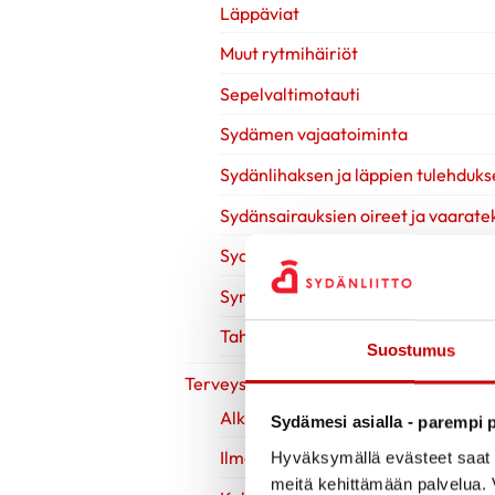
Läppäviat
Muut rytmihäiriöt
Sepelvaltimotauti
Sydämen vajaatoiminta
Sydänlihaksen ja läppien tulehduks
Sydänsairauksien oireet ja vaaratek
Sydänsairauksien tutkimukset
Synnynnäiset sydänviat
Tahdistinhoito
Suostumus
Terveys & Hyvinvointi
Alkoholi
Sydämesi asialla - parempi p
Ilman nikotiinia
Hyväksymällä evästeet saat s
meitä kehittämään palvelua. V