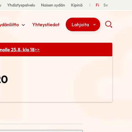
u
Yhdistyspalvelu
Naisen sydän
Kipinä
Fi
Sv
ydänliitto
Yhteystiedot
Lahjoita
olle 25.8. klo 18
>>
20