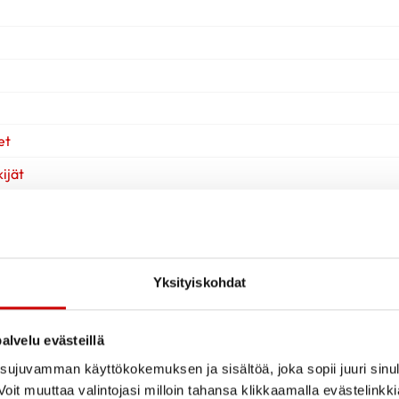
et
ijät
Yksityiskohdat
alvelu evästeillä
ujuvamman käyttökokemuksen ja sisältöä, joka sopii juuri sinul
oit muuttaa valintojasi milloin tahansa klikkaamalla evästelinkk