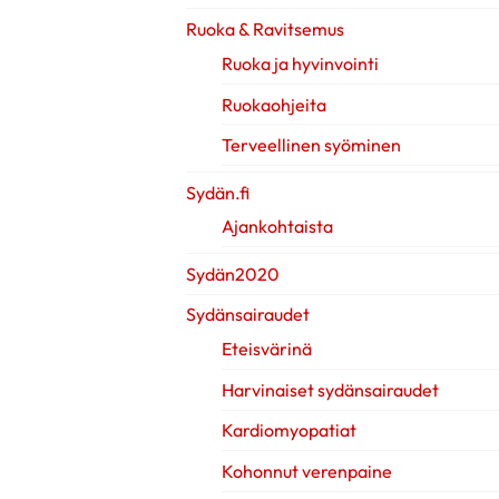
Ruoka & Ravitsemus
Ruoka ja hyvinvointi
Ruokaohjeita
Terveellinen syöminen
Sydän.fi
Ajankohtaista
Sydän2020
Sydänsairaudet
Eteisvärinä
Harvinaiset sydänsairaudet
Kardiomyopatiat
Kohonnut verenpaine