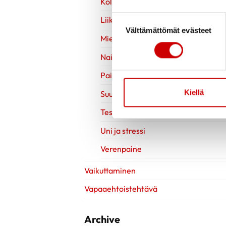
Kolesteroli
Suostumuksen valinta
Liikuntavinkit
Välttämättömät evästeet
Mielen hyvinvointi
Naisen sydänterveys
Painonhallinta
Kiellä
Suun terveys
Testit
Uni ja stressi
Verenpaine
Vaikuttaminen
Vapaaehtoistehtävä
Archive