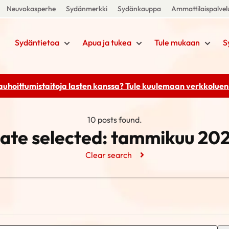
Neuvokasperhe
Sydänmerkki
Sydänkauppa
Ammattilaispalvel
Sydäntietoa
Apua ja tukea
Tule mukaan
S
rauhoittumistaitoja lasten kanssa? Tule kuulemaan
verkkoluenn
10 posts found.
ate selected:
tammikuu 20
Clear search