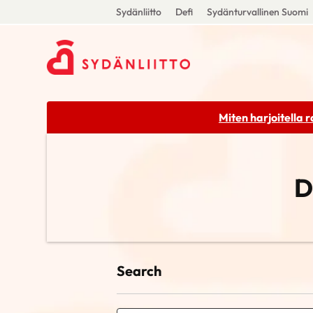
Sydänliitto
Defi
Sydänturvallinen Suomi
Miten harjoitella 
D
Search