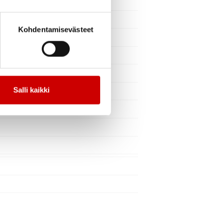
Kohdentamisevästeet
Salli kaikki