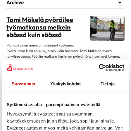
Elämää sairauden kanssa
Archive
Kuntoutuminen
heinäkuu 2026
1
Lääkehoito
Tomi Mäkelä pyöräilee
kesäkuu 2026
1
työmatkansa melkein
Läheiset ja perhe
toukokuu 2026
1
säässä kuin säässä
Matkustaminen
huhtikuu 2026
7
Omahoito ja seuranta
Marraskuinen aamu on valjennut kosteana.
maaliskuu 2026
3
Pyöräillessä kura roiskuu, ja sen kyllä huomaa. Tomi Mäkelän pyörä
Palveluita sairastuneelle
tarvitsee pesua. Pyörän matkamittariin on pyörähtänyt juuri uusi lukema,
helmikuu 2026
1
28 773 kilometriä. Siis melkein 29 000 kilometriä. Tarkistan lukeman
Sairastuneen liikunta
tammikuu 2026
13
kahteen kertaan. Onneksi matkamittarin lasi on pysynyt puhtaana.
Seksuaalisuus
Mäkelää, 38, hymyilyttää. Tosiaankin, kymmenessä vuodessa kilometrejä
joulukuu 2025
1
on ehtinyt kertyä melkoisesti. Mäkelä ei […]
Sosiaaliturva
Suostumus
Yksityiskohdat
Tietoja
lokakuu 2025
14
Lue artikkeli
29.11.2013
Toipuminen ja sopeutuminen
elokuu 2025
12
Vertaistuki
Suomalaiset supermarjat
kesäkuu 2025
4
Sydämesi asialla - parempi palvelu evästeillä
voittavat ulkomaiset
Elvytys
toukokuu 2025
2
Hyväksymällä evästeet saat sujuvamman
kilpailijat
Koronakysymykset
käyttökokemuksen ja sisältöä, joka sopii juuri sinulle.
huhtikuu 2025
11
Evästeet auttavat myös meitä kehittämään palvelua. Voit
Kulttuuri
Kotimaiset luonnonmarjat sisältävät paljon
2