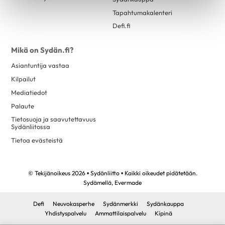
Eteisvärinä
syyskuu 2023
4
Tapahtumakalenteri
Harvinaiset sydänsairaudet
elokuu 2023
13
Defi.fi
Kardiomyopatiat
kesäkuu 2023
1
Kohonnut verenpaine
Mikä on Sydän.fi?
toukokuu 2023
4
Läppäviat
Asiantuntija vastaa
huhtikuu 2023
3
Kilpailut
Muut rytmihäiriöt
maaliskuu 2023
9
Mediatiedot
Sepelvaltimotauti
helmikuu 2023
3
Palaute
Sydämen vajaatoiminta
tammikuu 2023
13
Tietosuoja ja saavutettavuus
Sydänliitossa
Sydänlihaksen ja läppien tulehdukset
marraskuu 2022
2
Tietoa evästeistä
Sydänsairauksien oireet ja vaaratekijät
lokakuu 2022
12
Sydänsairauksien tutkimukset
syyskuu 2022
1
© Tekijänoikeus 2026 • Sydänliitto • Kaikki oikeudet pidätetään.
Synnynnäiset sydänviat
elokuu 2022
12
Sydämellä,
Evermade
Tahdistinhoito
kesäkuu 2022
1
Defi
Neuvokasperhe
Sydänmerkki
Sydänkauppa
Terveys & Hyvinvointi
toukokuu 2022
2
Yhdistyspalvelu
Ammattilaispalvelu
Kipinä
Alkoholi