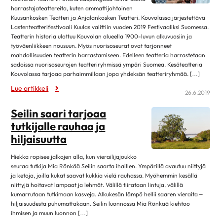
maaliskuu 2025
Kirjat
harrastajateattereita, kuten ammattijohtoinen
helmikuu 2025
4
Kuusankosken Teatteri ja Anjalankosken Teatteri. Kouvolassa järjestettävä
Museot ja näyttelyt
Lastenteatterifestivaali Kuulas valittiin vuoden 2019 Festivaaliksi Suomessa.
tammikuu 2025
12
Teatterin historia ulottuu Kouvolan alueella 1900-luvun alkuvuosiin ja
Musiikki
työväenliikkeen nousuun. Myös nuorisoseurat ovat tarjonneet
joulukuu 2024
1
Teatteri, elokuvat ja sarjat
mahdollisuuden teatterin harrastamiseen. Edelleen teatteria harrastetaan
marraskuu 2024
4
sadoissa nuorisoseurojen teatteriryhmissä ympäri Suomea. Kesäteatteria
Lehdistötiedote
Kouvolassa tarjoaa parhaimmillaan jopa yhdeksän teatteriryhmää. […]
lokakuu 2024
13
Luottamustoimi
Lue artikkeli
syyskuu 2024
2
26.6.2019
Ruoka & Ravitsemus
elokuu 2024
9
Seilin saari tarjoaa
Ruoka ja hyvinvointi
huhtikuu 2024
8
tutkijalle rauhaa ja
Ruokaohjeita
hiljaisuutta
maaliskuu 2024
8
Terveellinen syöminen
helmikuu 2024
5
Hiekka ropisee jalkojen alla, kun vierailijajoukko
Sydän.fi
seuraa tutkija Mia Rönkää Seilin saarta ihaillen. Ympärillä avautuu niittyjä
tammikuu 2024
11
ja ketoja, joilla kukat saavat kukkia vielä rauhassa. Myöhemmin kesällä
Ajankohtaista
joulukuu 2023
1
niittyjä hoitavat lampaat ja lehmät. Välillä tiirataan lintuja, välillä
kumarrutaan tutkimaan kasveja. Alkukesän lämpö hellii saaren vieraita –
Sydän2020
marraskuu 2023
2
hiljaisuudesta puhumattakaan. Seilin luonnossa Mia Rönkää kiehtoo
Sydänsairaudet
ihmisen ja muun luonnon […]
lokakuu 2023
12