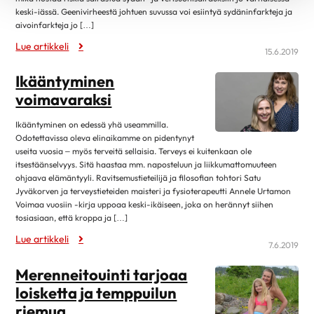
lokakuu 2019
11
keski-iässä. Geenivirheestä johtuen suvussa voi esiintyä sydäninfarkteja ja
aivoinfarkteja jo […]
syyskuu 2019
4
Lue artikkeli
15.6.2019
elokuu 2019
12
heinäkuu 2019
3
Ikääntyminen
voimavaraksi
kesäkuu 2019
12
toukokuu 2019
6
Ikääntyminen on edessä yhä useammilla.
Odotettavissa oleva elinaikamme on pidentynyt
huhtikuu 2019
8
useita vuosia – myös terveitä sellaisia. Terveys ei kuitenkaan ole
maaliskuu 2019
9
itsestäänselvyys. Sitä haastaa mm. naposteluun ja liikkumattomuuteen
ohjaava elämäntyyli. Ravitsemustieteilijä ja filosofian tohtori Satu
helmikuu 2019
17
Jyväkorven ja terveystieteiden maisteri ja fysioterapeutti Annele Urtamon
Voimaa vuosiin -kirja uppoaa keski-ikäiseen, joka on herännyt siihen
tammikuu 2019
9
tosiasiaan, että kroppa ja […]
joulukuu 2018
10
Lue artikkeli
7.6.2019
marraskuu 2018
3
Merenneitouinti tarjoaa
lokakuu 2018
13
loisketta ja temppuilun
syyskuu 2018
7
riemua