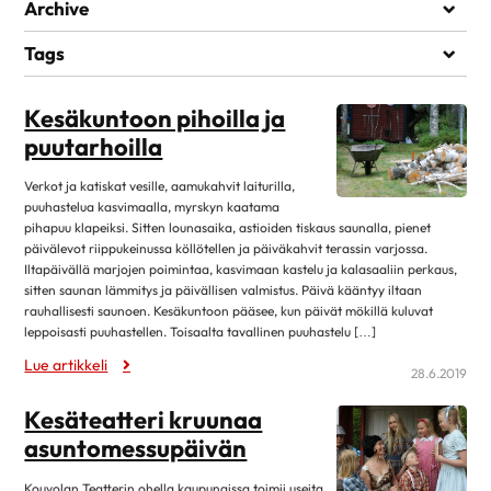
Elämää sairauden kanssa
Archive
Kuntoutuminen
heinäkuu 2026
1
Tags
Lääkehoito
kesäkuu 2026
1
ILO
KESTÄVYYSLIIKUNTA
KUNTO
LIHASVOIMA
Läheiset ja perhe
LIIKKUMINEN
LIIKUNTAVINKIT
LUONTO
Kesäkuntoon pihoilla ja
toukokuu 2026
1
Matkustaminen
MIELENHYVINVOINTI
VAPAA-AIKA
puutarhoilla
huhtikuu 2026
7
Omahoito ja seuranta
maaliskuu 2026
3
Verkot ja katiskat vesille, aamukahvit laiturilla,
Palveluita sairastuneelle
puuhastelua kasvimaalla, myrskyn kaatama
helmikuu 2026
1
pihapuu klapeiksi. Sitten lounasaika, astioiden tiskaus saunalla, pienet
Sairastuneen liikunta
päivälevot riippukeinussa köllötellen ja päiväkahvit terassin varjossa.
tammikuu 2026
13
Seksuaalisuus
Iltapäivällä marjojen poimintaa, kasvimaan kastelu ja kalasaaliin perkaus,
joulukuu 2025
1
sitten saunan lämmitys ja päivällisen valmistus. Päivä kääntyy iltaan
Sosiaaliturva
rauhallisesti saunoen. Kesäkuntoon pääsee, kun päivät mökillä kuluvat
lokakuu 2025
14
leppoisasti puuhastellen. Toisaalta tavallinen puuhastelu […]
Toipuminen ja sopeutuminen
elokuu 2025
12
Lue artikkeli
Vertaistuki
28.6.2019
kesäkuu 2025
4
Elvytys
Kesäteatteri kruunaa
toukokuu 2025
2
asuntomessupäivän
Koronakysymykset
huhtikuu 2025
11
Kulttuuri
Kouvolan Teatterin ohella kaupungissa toimii useita
2