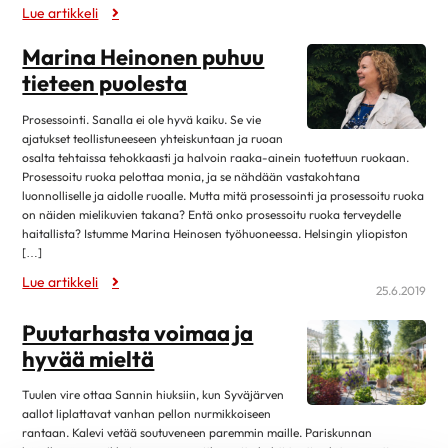
Eteisvärinä
Lue artikkeli
syyskuu 2023
4
Harvinaiset sydänsairaudet
elokuu 2023
13
Marina Heinonen puhuu
Kardiomyopatiat
tieteen puolesta
kesäkuu 2023
1
Kohonnut verenpaine
toukokuu 2023
4
Prosessointi. Sanalla ei ole hyvä kaiku. Se vie
Läppäviat
ajatukset teollistuneeseen yhteiskuntaan ja ruoan
huhtikuu 2023
3
osalta tehtaissa tehokkaasti ja halvoin raaka-ainein tuotettuun ruokaan.
Muut rytmihäiriöt
maaliskuu 2023
9
Prosessoitu ruoka pelottaa monia, ja se nähdään vastakohtana
Sepelvaltimotauti
luonnolliselle ja aidolle ruoalle. Mutta mitä prosessointi ja prosessoitu ruoka
helmikuu 2023
3
on näiden mielikuvien takana? Entä onko prosessoitu ruoka terveydelle
Sydämen vajaatoiminta
haitallista? Istumme Marina Heinosen työhuoneessa. Helsingin yliopiston
tammikuu 2023
14
[…]
Sydänlihaksen ja läppien tulehdukset
marraskuu 2022
2
Lue artikkeli
Sydänsairauksien oireet ja vaaratekijät
25.6.2019
lokakuu 2022
12
Sydänsairauksien tutkimukset
Puutarhasta voimaa ja
syyskuu 2022
1
Synnynnäiset sydänviat
hyvää mieltä
elokuu 2022
12
Tahdistinhoito
kesäkuu 2022
1
Tuulen vire ottaa Sannin hiuksiin, kun Syväjärven
Terveys & Hyvinvointi
aallot liplattavat vanhan pellon nurmikkoiseen
toukokuu 2022
2
rantaan. Kalevi vetää soutuveneen paremmin maille. Pariskunnan
Alkoholi