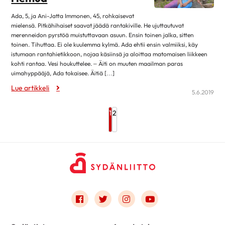
elokuu 2018
14
Ada, 5, ja Ani-Jatta Immonen, 45, rohkaisevat
heinäkuu 2018
6
mielensä. Pitkähihaiset saavat jäädä rantakiville. He ujuttautuvat
kesäkuu 2018
11
merenneidon pyrstöä muistuttavaan asuun. Ensin toinen jalka, sitten
toinen. Tihuttaa. Ei ole kuulemma kylmä. Ada ehtii ensin valmiiksi, käy
toukokuu 2018
21
istumaan rantahietikkoon, nojaa käsiinsä ja aloittaa matomaisen liikkeen
kohti rantaa. Vesi houkuttelee. – Äiti on muuten maailman paras
huhtikuu 2018
18
uimahyppääjä, Ada tokaisee. Äitiä […]
maaliskuu 2018
21
Lue artikkeli
5.6.2019
helmikuu 2018
13
tammikuu 2018
25
1
2
joulukuu 2017
15
marraskuu 2017
25
lokakuu 2017
27
syyskuu 2017
12
elokuu 2017
22
Link to facebook
Link to twitter
Link to instagram
Link to youtube
heinäkuu 2017
1
kesäkuu 2017
28