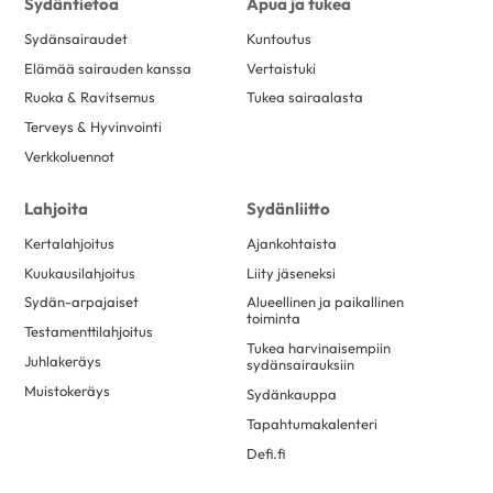
Sydäntietoa
Apua ja tukea
toukokuu 2017
23
Sydänsairaudet
Kuntoutus
huhtikuu 2017
6
Elämää sairauden kanssa
Vertaistuki
maaliskuu 2017
25
Ruoka & Ravitsemus
Tukea sairaalasta
helmikuu 2017
25
Terveys & Hyvinvointi
Verkkoluennot
tammikuu 2017
15
joulukuu 2016
7
Lahjoita
Sydänliitto
marraskuu 2016
13
Kertalahjoitus
Ajankohtaista
lokakuu 2016
8
Kuukausilahjoitus
Liity jäseneksi
syyskuu 2016
11
Sydän-arpajaiset
Alueellinen ja paikallinen
toiminta
Testamenttilahjoitus
elokuu 2016
20
Tukea harvinaisempiin
Juhlakeräys
sydänsairauksiin
kesäkuu 2016
10
Muistokeräys
Sydänkauppa
toukokuu 2016
18
Tapahtumakalenteri
huhtikuu 2016
6
Defi.fi
maaliskuu 2016
12