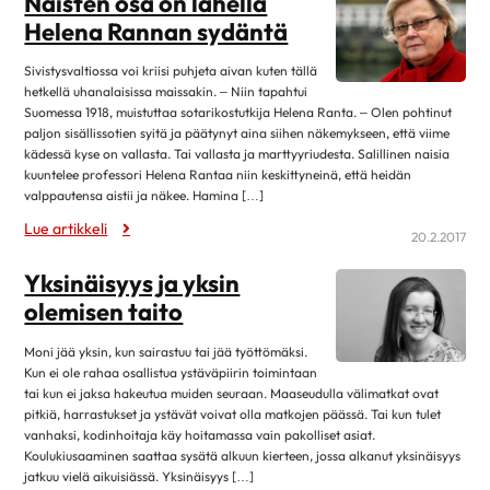
Naisten osa on lähellä
lokakuu 2019
11
Helena Rannan sydäntä
syyskuu 2019
4
Sivistysvaltiossa voi kriisi puhjeta aivan kuten tällä
elokuu 2019
12
hetkellä uhanalaisissa maissakin. – Niin tapahtui
Suomessa 1918, muistuttaa sotarikostutkija Helena Ranta. – Olen pohtinut
heinäkuu 2019
3
paljon sisällissotien syitä ja päätynyt aina siihen näkemykseen, että viime
kesäkuu 2019
12
kädessä kyse on vallasta. Tai vallasta ja marttyyriudesta. Salillinen naisia
kuuntelee professori Helena Rantaa niin keskittyneinä, että heidän
toukokuu 2019
6
valppautensa aistii ja näkee. Hamina […]
huhtikuu 2019
8
Lue artikkeli
20.2.2017
maaliskuu 2019
9
Yksinäisyys ja yksin
helmikuu 2019
17
olemisen taito
tammikuu 2019
9
Moni jää yksin, kun sairastuu tai jää työttömäksi.
joulukuu 2018
10
Kun ei ole rahaa osallistua ystäväpiirin toimintaan
marraskuu 2018
3
tai kun ei jaksa hakeutua muiden seuraan. Maaseudulla välimatkat ovat
pitkiä, harrastukset ja ystävät voivat olla matkojen päässä. Tai kun tulet
lokakuu 2018
13
vanhaksi, kodinhoitaja käy hoitamassa vain pakolliset asiat.
Koulukiusaaminen saattaa sysätä alkuun kierteen, jossa alkanut yksinäisyys
syyskuu 2018
7
jatkuu vielä aikuisiässä. Yksinäisyys […]