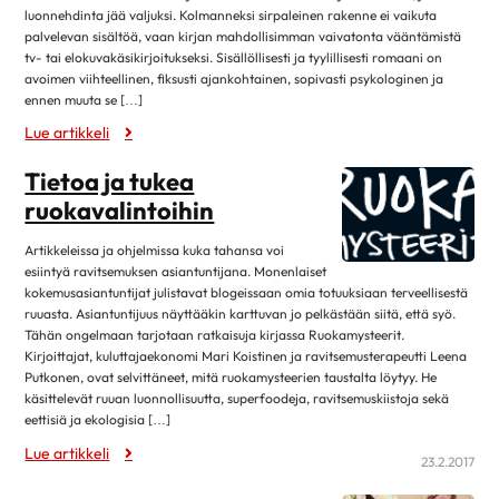
maaliskuu 2025
luonnehdinta jää valjuksi. Kolmanneksi sirpaleinen rakenne ei vaikuta
Kirjat
helmikuu 2025
4
palvelevan sisältöä, vaan kirjan mahdollisimman vaivatonta vääntämistä
Museot ja näyttelyt
tv- tai elokuvakäsikirjoitukseksi. Sisällöllisesti ja tyylillisesti romaani on
tammikuu 2025
12
avoimen viihteellinen, fiksusti ajankohtainen, sopivasti psykologinen ja
Musiikki
ennen muuta se […]
joulukuu 2024
1
Teatteri, elokuvat ja sarjat
Lue artikkeli
marraskuu 2024
4
Lehdistötiedote
lokakuu 2024
13
Tietoa ja tukea
Luottamustoimi
ruokavalintoihin
syyskuu 2024
2
Ruoka & Ravitsemus
elokuu 2024
9
Artikkeleissa ja ohjelmissa kuka tahansa voi
Ruoka ja hyvinvointi
esiintyä ravitsemuksen asiantuntijana. Monenlaiset
huhtikuu 2024
8
kokemusasiantuntijat julistavat blogeissaan omia totuuksiaan terveellisestä
Ruokaohjeita
maaliskuu 2024
8
ruuasta. Asiantuntijuus näyttääkin karttuvan jo pelkästään siitä, että syö.
Terveellinen syöminen
Tähän ongelmaan tarjotaan ratkaisuja kirjassa Ruokamysteerit.
helmikuu 2024
5
Kirjoittajat, kuluttajaekonomi Mari Koistinen ja ravitsemusterapeutti Leena
Sydän.fi
Putkonen, ovat selvittäneet, mitä ruokamysteerien taustalta löytyy. He
tammikuu 2024
11
Ajankohtaista
käsittelevät ruuan luonnollisuutta, superfoodeja, ravitsemuskiistoja sekä
joulukuu 2023
1
eettisiä ja ekologisia […]
Sydän2020
marraskuu 2023
2
Lue artikkeli
23.2.2017
Sydänsairaudet
lokakuu 2023
12