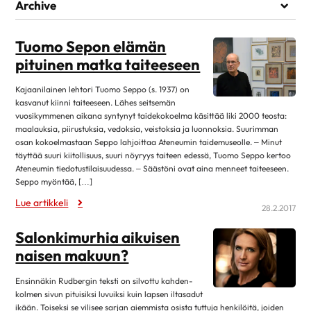
Elämää sairauden kanssa
Archive
Kuntoutuminen
heinäkuu 2026
1
Lääkehoito
Tuomo Sepon elämän
kesäkuu 2026
1
pituinen matka taiteeseen
Läheiset ja perhe
toukokuu 2026
1
Matkustaminen
Kajaanilainen lehtori Tuomo Seppo (s. 1937) on
huhtikuu 2026
7
kasvanut kiinni taiteeseen. Lähes seitsemän
Omahoito ja seuranta
maaliskuu 2026
3
vuosikymmenen aikana syntynyt taidekokoelma käsittää liki 2000 teosta:
Palveluita sairastuneelle
maalauksia, piirustuksia, vedoksia, veistoksia ja luonnoksia. Suurimman
helmikuu 2026
1
osan kokoelmastaan Seppo lahjoittaa Ateneumin taidemuseolle. – Minut
Sairastuneen liikunta
täyttää suuri kiitollisuus, suuri nöyryys taiteen edessä, Tuomo Seppo kertoo
tammikuu 2026
13
Ateneumin tiedotustilaisuudessa. – Säästöni ovat aina menneet taiteeseen.
Seksuaalisuus
joulukuu 2025
1
Seppo myöntää, […]
Sosiaaliturva
Lue artikkeli
lokakuu 2025
14
28.2.2017
Toipuminen ja sopeutuminen
elokuu 2025
12
Salonkimurhia aikuisen
Vertaistuki
kesäkuu 2025
4
naisen makuun?
Elvytys
toukokuu 2025
2
Ensinnäkin Rudbergin teksti on silvottu kahden-
Koronakysymykset
huhtikuu 2025
11
kolmen sivun pituisiksi luvuiksi kuin lapsen iltasadut
Kulttuuri
ikään. Toiseksi se vilisee sarjan aiemmista osista tuttuja henkilöitä, joiden
2