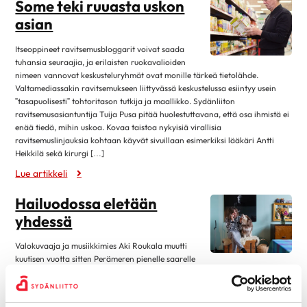
Some teki ruuasta uskon
Eteisvärinä
syyskuu 2023
4
asian
Harvinaiset sydänsairaudet
elokuu 2023
13
Kardiomyopatiat
Itseoppineet ravitsemusbloggarit voivat saada
kesäkuu 2023
1
tuhansia seuraajia, ja erilaisten ruokavalioiden
Kohonnut verenpaine
nimeen vannovat keskusteluryhmät ovat monille tärkeä tietolähde.
toukokuu 2023
4
Läppäviat
Valtamediassakin ravitsemukseen liittyvässä keskustelussa esiintyy usein
huhtikuu 2023
3
”tasapuolisesti” tohtoritason tutkija ja maallikko. Sydänliiton
Muut rytmihäiriöt
ravitsemusasiantuntija Tuija Pusa pitää huolestuttavana, että osa ihmistä ei
maaliskuu 2023
9
enää tiedä, mihin uskoa. Kovaa taistoa nykyisiä virallisia
Sepelvaltimotauti
ravitsemuslinjauksia kohtaan käyvät sivuillaan esimerkiksi lääkäri Antti
helmikuu 2023
3
Sydämen vajaatoiminta
Heikkilä sekä kirurgi […]
tammikuu 2023
13
Lue artikkeli
Sydänlihaksen ja läppien tulehdukset
marraskuu 2022
2
Sydänsairauksien oireet ja vaaratekijät
Hailuodossa eletään
lokakuu 2022
12
Sydänsairauksien tutkimukset
yhdessä
syyskuu 2022
1
Synnynnäiset sydänviat
Valokuvaaja ja musiikkimies Aki Roukala muutti
elokuu 2022
12
Tahdistinhoito
kuutisen vuotta sitten Perämeren pienelle saarelle
kesäkuu 2022
1
vaimonsa kanssa. Pian pariskunta sai kaksospojat, joilla on nyt ikää viisi
Terveys & Hyvinvointi
vuotta. Perhe elää metsän reunalla talossa kolmen kissan ja lapinkoiran
toukokuu 2022
2
kanssa. Tuhannen asukkaan saari sijaitsee Oulun edustalla lauttayhteyden
Alkoholi