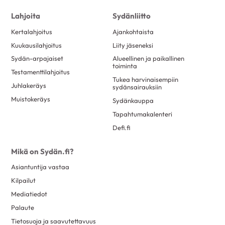
toukokuu 2017
23
Lahjoita
Sydänliitto
huhtikuu 2017
6
Kertalahjoitus
Ajankohtaista
maaliskuu 2017
25
Kuukausilahjoitus
Liity jäseneksi
helmikuu 2017
25
Sydän-arpajaiset
Alueellinen ja paikallinen
toiminta
Testamenttilahjoitus
tammikuu 2017
15
Tukea harvinaisempiin
Juhlakeräys
sydänsairauksiin
joulukuu 2016
7
Muistokeräys
Sydänkauppa
marraskuu 2016
13
Tapahtumakalenteri
lokakuu 2016
8
Defi.fi
syyskuu 2016
11
Mikä on Sydän.fi?
elokuu 2016
20
Asiantuntija vastaa
kesäkuu 2016
10
Kilpailut
toukokuu 2016
18
Mediatiedot
huhtikuu 2016
6
Palaute
maaliskuu 2016
12
Tietosuoja ja saavutettavuus