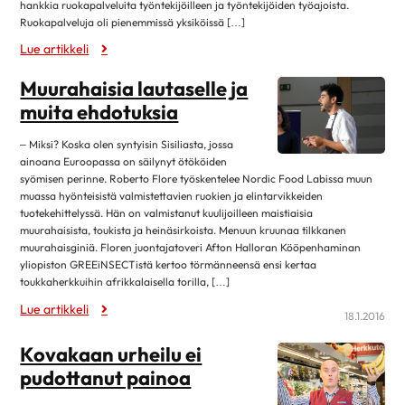
hankkia ruokapalveluita työntekijöilleen ja työntekijöiden työajoista.
lokakuu 2019
11
Ruokapalveluja oli pienemmissä yksiköissä […]
syyskuu 2019
4
Lue artikkeli
elokuu 2019
12
Muurahaisia lautaselle ja
heinäkuu 2019
3
muita ehdotuksia
kesäkuu 2019
12
– Miksi? Koska olen syntyisin Sisiliasta, jossa
toukokuu 2019
6
ainoana Euroopassa on säilynyt ötököiden
syömisen perinne. Roberto Flore työskentelee Nordic Food Labissa muun
huhtikuu 2019
8
muassa hyönteisistä valmistettavien ruokien ja elintarvikkeiden
maaliskuu 2019
9
tuotekehittelyssä. Hän on valmistanut kuulijoilleen maistiaisia
muurahaisista, toukista ja heinäsirkoista. Menuun kruunaa tilkkanen
helmikuu 2019
17
muurahaisginiä. Floren juontajatoveri Afton Halloran Kööpenhaminan
yliopiston GREEiNSECTistä kertoo törmänneensä ensi kertaa
tammikuu 2019
9
toukkaherkkuihin afrikkalaisella torilla, […]
joulukuu 2018
10
Lue artikkeli
18.1.2016
marraskuu 2018
3
Kovakaan urheilu ei
lokakuu 2018
13
pudottanut painoa
syyskuu 2018
7