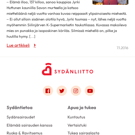
elokuu 2018
14
– Elämä illoo, 137 killoo, sanoo kauppias Jyrki
Huttunen kauniilla Savon murteella ja katsoo
heinäkuu 2018
6
mietteliäänä neljä vuotta vanhaa kuvaa reippaasti ylipainoisesta miehestä.
– Ei ollut silloin sisäinen olotila hyvä, Jyrki tuumaa – nyt, lähes neljä vuotta
kesäkuu 2018
11
myöhemmin Siilinjärven K-Supermarketin taukotilassa. Kuvassa makoileva
toukokuu 2018
21
mies on punakka ja isoposkinen köriläs. Silmissä miehellä on, pilke ja
huulilla hymy. […]
huhtikuu 2018
18
Lue artikkeli
maaliskuu 2018
21
7.1.2016
helmikuu 2018
13
tammikuu 2018
25
joulukuu 2017
15
marraskuu 2017
25
Link to facebook
Link to twitter
Link to instagram
Link to youtube
lokakuu 2017
27
syyskuu 2017
12
Sydäntietoa
Apua ja tukea
elokuu 2017
22
Sydänsairaudet
Kuntoutus
heinäkuu 2017
1
Elämää sairauden kanssa
Vertaistuki
kesäkuu 2017
28
Ruoka & Ravitsemus
Tukea sairaalasta