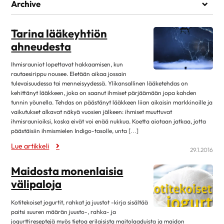
Elämää sairauden kanssa
Archive
Kuntoutuminen
heinäkuu 2026
1
Lääkehoito
Tarina lääkeyhtiön
kesäkuu 2026
1
ahneudesta
Läheiset ja perhe
toukokuu 2026
1
Matkustaminen
Ihmisrauniot lopettavat hakkaamisen, kun
huhtikuu 2026
7
rautaesirippu nousee. Eletään aikaa jossain
Omahoito ja seuranta
maaliskuu 2026
3
tulevaisuudessa tai menneisyydessä. Ylikansallinen lääketehdas on
Palveluita sairastuneelle
kehittänyt lääkkeen, joka on saanut ihmiset pärjäämään jopa kahden
helmikuu 2026
1
tunnin yöunella. Tehdas on päästänyt lääkkeen liian aikaisin markkinoille ja
Sairastuneen liikunta
vaikutukset alkavat näkyä vuosien jälkeen: ihmiset muuttuvat
tammikuu 2026
13
ihmisraunioiksi, koska eivät voi enää nukkua. Koetta aiotaan jatkaa, jotta
Seksuaalisuus
joulukuu 2025
1
päästäisiin ihmismielen Indigo-tasolle, unta […]
Sosiaaliturva
Lue artikkeli
lokakuu 2025
14
29.1.2016
Toipuminen ja sopeutuminen
elokuu 2025
12
Maidosta monenlaisia
Vertaistuki
kesäkuu 2025
4
välipaloja
Elvytys
toukokuu 2025
2
Kotitekoiset jogurtit, rahkat ja juustot -kirja sisältää
Koronakysymykset
huhtikuu 2025
11
paitsi suuren määrän juusto-, rahka- ja
Kulttuuri
jogurttireseptejä myös tietoa erilaisista maitolaaduista ja maidon
2