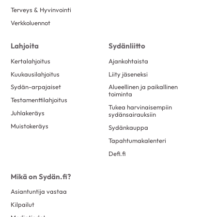
Terveys & Hyvinvointi
toukokuu 2017
23
Verkkoluennot
huhtikuu 2017
6
maaliskuu 2017
25
Lahjoita
Sydänliitto
helmikuu 2017
25
Kertalahjoitus
Ajankohtaista
tammikuu 2017
15
Kuukausilahjoitus
Liity jäseneksi
joulukuu 2016
7
Sydän-arpajaiset
Alueellinen ja paikallinen
toiminta
Testamenttilahjoitus
marraskuu 2016
13
Tukea harvinaisempiin
Juhlakeräys
sydänsairauksiin
lokakuu 2016
8
Muistokeräys
Sydänkauppa
syyskuu 2016
11
Tapahtumakalenteri
elokuu 2016
20
Defi.fi
kesäkuu 2016
10
Mikä on Sydän.fi?
toukokuu 2016
18
Asiantuntija vastaa
huhtikuu 2016
6
Kilpailut
maaliskuu 2016
12