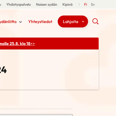
u
Yhdistyspalvelu
Naisen sydän
Kipinä
Fi
Sv
ydänliitto
Yhteystiedot
Lahjoita
olle 25.8. klo 18
>>
24