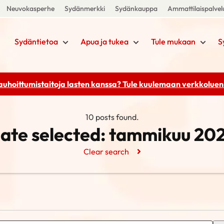
Neuvokasperhe
Sydänmerkki
Sydänkauppa
Ammattilaispalvel
Sydäntietoa
Apua ja tukea
Tule mukaan
S
rauhoittumistaitoja lasten kanssa? Tule kuulemaan
verkkoluenn
10 posts found.
ate selected:
tammikuu 20
Clear search