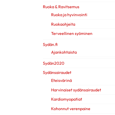
Ruoka & Ravitsemus
Ruoka ja hyvinvointi
Ruokaohjeita
Terveellinen syöminen
Sydän.fi
Ajankohtaista
Sydän2020
Sydänsairaudet
Eteisvärinä
Harvinaiset sydänsairaudet
Kardiomyopatiat
Kohonnut verenpaine