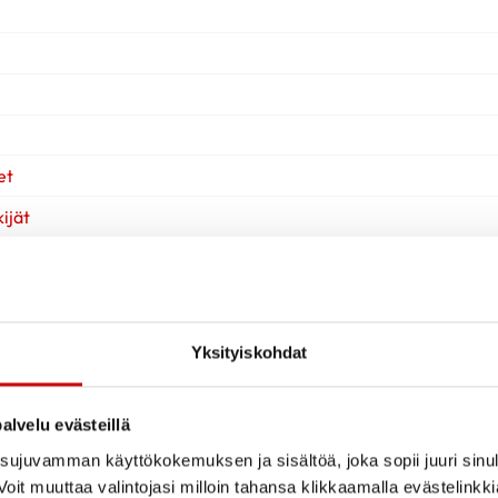
et
ijät
Yksityiskohdat
alvelu evästeillä
ujuvamman käyttökokemuksen ja sisältöä, joka sopii juuri sinul
oit muuttaa valintojasi milloin tahansa klikkaamalla evästelinkk