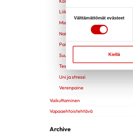
Kolesteroli
Suostumuksen valinta
Liikuntavinkit
Välttämättömät evästeet
Mielen hyvinvointi
Naisen sydänterveys
Painonhallinta
Kiellä
Suun terveys
Testit
Uni ja stressi
Verenpaine
Vaikuttaminen
Vapaaehtoistehtävä
Archive