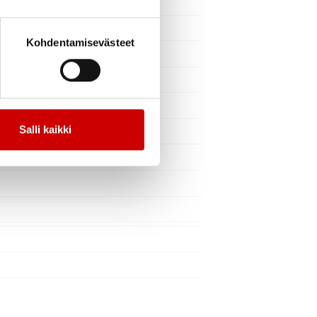
Kohdentamisevästeet
Salli kaikki