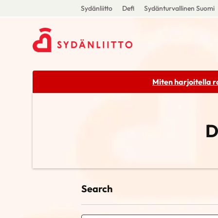
Sydänliitto
Defi
Sydänturvallinen Suomi
Miten harjoitella 
D
Search