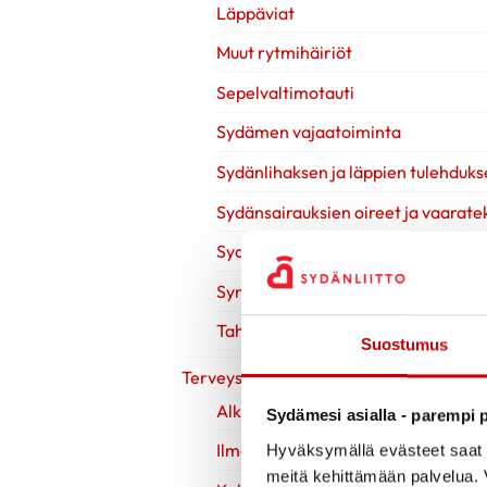
Läppäviat
Muut rytmihäiriöt
Sepelvaltimotauti
Sydämen vajaatoiminta
Sydänlihaksen ja läppien tulehduks
Sydänsairauksien oireet ja vaaratek
Sydänsairauksien tutkimukset
Synnynnäiset sydänviat
Tahdistinhoito
Suostumus
Terveys & Hyvinvointi
Alkoholi
Sydämesi asialla - parempi p
Ilman nikotiinia
Hyväksymällä evästeet saat s
meitä kehittämään palvelua. V