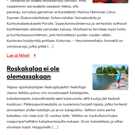
maaliskuu 2025
– Tärkeintä on todeta muistisairaus varhain. Mitä
Kirjat
nopeammin sairaudesta saadaan tietoa, sitä
helmikuu 2025
4
parempi, korostaa geriatrian erikoislääkäri Markus Halminen Länsi-
Museot ja näyttelyt
Suomen Diakonialaitoksen Sotainvalidien Sairaskodista ja
tammikuu 2025
12
Kuntoutuskeskuksesta Porista. Sopeutumisvalmennus ja vertaistuki auttavat
Musiikki
joulukuu 2024
1
käsittelemään elämää sairauden kanssa. Muistisairas tarvitsee myös hoito-
Teatteri, elokuvat ja sarjat
ja kuntoutussuunnitelman, jota tarkistetaan puolen vuoden välein.
marraskuu 2024
4
Kuntoutus hyödyntää potilaan historiaa. – Hauraimmallakin ihmisellä on
Lehdistötiedote
voimavaroja, jotka pitää […]
lokakuu 2024
13
Luottamustoimi
Lue artikkeli
syyskuu 2024
2
Ruoka & Ravitsemus
elokuu 2024
9
Roskakalaa ei ole
Ruoka ja hyvinvointi
olemassakaan
huhtikuu 2024
8
Ruokaohjeita
maaliskuu 2024
8
Vapaa-ajankalastajien Keskusjärjestön tiedottaja
Terveellinen syöminen
Jaana Vetikko puhuu niin innostuneesti kalalajeista,
helmikuu 2024
5
kalastamisesta, kalavälineistä sekä kalaruoista, että kuulija jää taatusti
Sydän.fi
tammikuu 2024
11
koukkuun. Pääkaupunkiseudulla on kuulemma hurjasti lapsia, jotka tuntevat
Ajankohtaista
ainoastaan yhden kalalajin ja se on kalapuikko. Vetikon koko perhe
joulukuu 2023
1
kalastaa, niin mies kuin 12-vuotias tytär. Vetikko on houkuttanut kaksi
Sydän2020
naapuriperhettäkin kalastusreissuille mukaan. Ensin kalastetaan ja sitten
marraskuu 2023
2
siivotaan kalat. Huippuhetki […]
Sydänsairaudet
lokakuu 2023
12