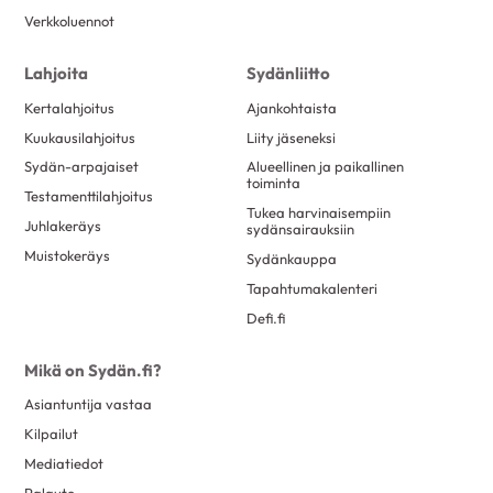
Verkkoluennot
toukokuu 2017
23
huhtikuu 2017
6
Lahjoita
Sydänliitto
maaliskuu 2017
25
Kertalahjoitus
Ajankohtaista
helmikuu 2017
25
Kuukausilahjoitus
Liity jäseneksi
tammikuu 2017
15
Sydän-arpajaiset
Alueellinen ja paikallinen
toiminta
joulukuu 2016
7
Testamenttilahjoitus
Tukea harvinaisempiin
Juhlakeräys
sydänsairauksiin
marraskuu 2016
13
Muistokeräys
Sydänkauppa
lokakuu 2016
8
Tapahtumakalenteri
syyskuu 2016
11
Defi.fi
elokuu 2016
20
kesäkuu 2016
10
Mikä on Sydän.fi?
toukokuu 2016
18
Asiantuntija vastaa
Kilpailut
huhtikuu 2016
6
Mediatiedot
maaliskuu 2016
12