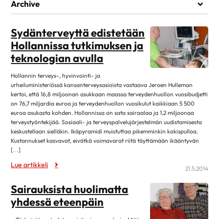
Elämää sairauden kanssa
Archive
Kuntoutuminen
heinäkuu 2026
1
Lääkehoito
Sydänterveyttä edistetään
kesäkuu 2026
1
Hollannissa tutkimuksen ja
Läheiset ja perhe
toukokuu 2026
1
teknologian avulla
Matkustaminen
huhtikuu 2026
7
Omahoito ja seuranta
Hollannin terveys-, hyvinvointi- ja
maaliskuu 2026
3
urheiluministeriössä kansanterveysasioista vastaava Jeroen Hulleman
Palveluita sairastuneelle
kertoi, että 16,8 miljoonan asukkaan maassa terveydenhuollon vuosibudjetti
helmikuu 2026
1
on 76,7 miljardia euroa ja terveydenhuollon vuosikulut kaikkiaan 5 500
Sairastuneen liikunta
tammikuu 2026
13
euroa asukasta kohden. Hollannissa on sata sairaalaa ja 1,2 miljoonaa
Seksuaalisuus
terveystyöntekijää. Sosiaali- ja terveyspalvelujärjestelmän uudistamisesta
joulukuu 2025
1
keskustellaan sielläkin. Ikäpyramidi muistuttaa pikemminkin kokispulloa.
Sosiaaliturva
Kustannukset kasvavat, eivätkä voimavarat riitä täyttämään ikääntyvän
lokakuu 2025
14
[…]
Toipuminen ja sopeutuminen
elokuu 2025
12
Lue artikkeli
Vertaistuki
21.5.2014
kesäkuu 2025
4
Elvytys
Sairauksista huolimatta
toukokuu 2025
2
Koronakysymykset
yhdessä eteenpäin
huhtikuu 2025
11
Kulttuuri
2