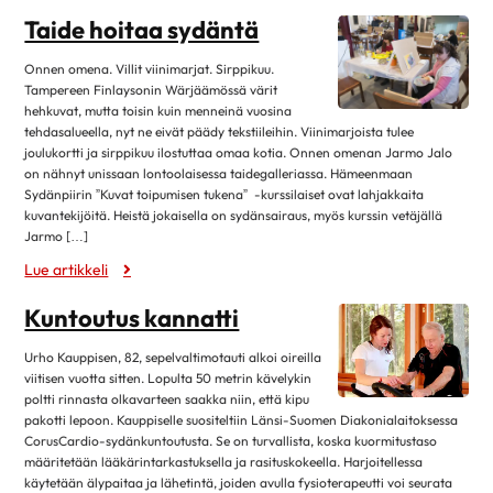
lokakuu 2019
11
Taide hoitaa sydäntä
syyskuu 2019
4
Onnen omena. Villit viinimarjat. Sirppikuu.
elokuu 2019
12
Tampereen Finlaysonin Wärjäämössä värit
hehkuvat, mutta toisin kuin menneinä vuosina
heinäkuu 2019
3
tehdasalueella, nyt ne eivät päädy tekstiileihin. Viinimarjoista tulee
kesäkuu 2019
12
joulukortti ja sirppikuu ilostuttaa omaa kotia. Onnen omenan Jarmo Jalo
on nähnyt unissaan lontoolaisessa taidegalleriassa. Hämeenmaan
toukokuu 2019
6
Sydänpiirin ”Kuvat toipumisen tukena” -kurssilaiset ovat lahjakkaita
kuvantekijöitä. Heistä jokaisella on sydänsairaus, myös kurssin vetäjällä
huhtikuu 2019
8
Jarmo […]
maaliskuu 2019
9
Lue artikkeli
helmikuu 2019
17
Kuntoutus kannatti
tammikuu 2019
9
Urho Kauppisen, 82, sepelvaltimotauti alkoi oireilla
joulukuu 2018
10
viitisen vuotta sitten. Lopulta 50 metrin kävelykin
marraskuu 2018
3
poltti rinnasta olkavarteen saakka niin, että kipu
pakotti lepoon. Kauppiselle suositeltiin Länsi-Suomen Diakonialaitoksessa
lokakuu 2018
13
CorusCardio-sydänkuntoutusta. Se on turvallista, koska kuormitustaso
syyskuu 2018
7
määritetään lääkärintarkastuksella ja rasituskokeella. Harjoitellessa
käytetään älypaitaa ja lähetintä, joiden avulla fysioterapeutti voi seurata