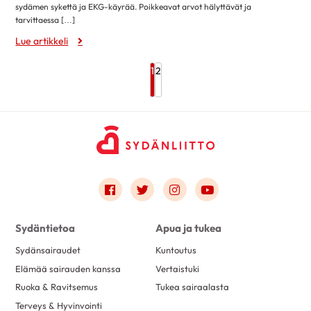
elokuu 2018
14
sydämen sykettä ja EKG-käyrää. Poikkeavat arvot hälyttävät ja
tarvittaessa […]
heinäkuu 2018
6
Lue artikkeli
kesäkuu 2018
11
toukokuu 2018
21
1
2
huhtikuu 2018
18
maaliskuu 2018
21
helmikuu 2018
13
tammikuu 2018
25
joulukuu 2017
15
Link to facebook
Link to twitter
Link to instagram
Link to youtube
marraskuu 2017
25
lokakuu 2017
27
Sydäntietoa
Apua ja tukea
syyskuu 2017
12
Sydänsairaudet
Kuntoutus
elokuu 2017
22
Elämää sairauden kanssa
Vertaistuki
heinäkuu 2017
1
Ruoka & Ravitsemus
Tukea sairaalasta
kesäkuu 2017
28
Terveys & Hyvinvointi