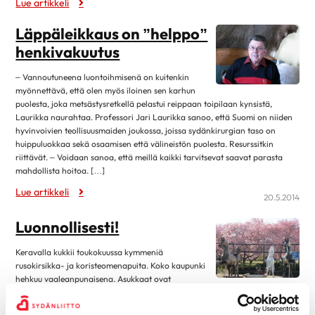
Lue artikkeli
Eteisvärinä
syyskuu 2023
4
Harvinaiset sydänsairaudet
Läppäleikkaus on ”helppo”
elokuu 2023
13
Kardiomyopatiat
henkivakuutus
kesäkuu 2023
1
Kohonnut verenpaine
– Vannoutuneena luontoihmisenä on kuitenkin
toukokuu 2023
4
Läppäviat
myönnettävä, että olen myös iloinen sen karhun
huhtikuu 2023
3
puolesta, joka metsästysretkellä pelastui reippaan toipilaan kynsistä,
Muut rytmihäiriöt
Laurikka naurahtaa. Professori Jari Laurikka sanoo, että Suomi on niiden
maaliskuu 2023
9
hyvinvoivien teollisuusmaiden joukossa, joissa sydänkirurgian taso on
Sepelvaltimotauti
huippuluokkaa sekä osaamisen että välineistön puolesta. Resurssitkin
helmikuu 2023
3
Sydämen vajaatoiminta
riittävät. – Voidaan sanoa, että meillä kaikki tarvitsevat saavat parasta
tammikuu 2023
14
mahdollista hoitoa. […]
Sydänlihaksen ja läppien tulehdukset
marraskuu 2022
2
Lue artikkeli
20.5.2014
Sydänsairauksien oireet ja vaaratekijät
lokakuu 2022
12
Sydänsairauksien tutkimukset
Luonnollisesti!
syyskuu 2022
1
Synnynnäiset sydänviat
Keravalla kukkii toukokuussa kymmeniä
elokuu 2022
12
Tahdistinhoito
rusokirsikka- ja koristeomenapuita. Koko kaupunki
kesäkuu 2022
1
hehkuu vaaleanpunaisena. Asukkaat ovat
Terveys & Hyvinvointi
haltioissaan, pysähtelevät puiden alle ja kuvaavat väriloistoa.
toukokuu 2022
2
Hyväntuulisuus tarttuu ja yhteisestä asiasta syntyy jutunjuurta
Alkoholi