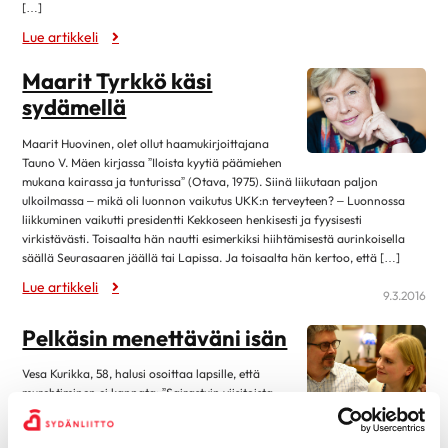
Eteisvärinä
[…]
syyskuu 2023
4
Harvinaiset sydänsairaudet
Lue artikkeli
elokuu 2023
13
Kardiomyopatiat
Maarit Tyrkkö käsi
kesäkuu 2023
1
Kohonnut verenpaine
sydämellä
toukokuu 2023
4
Läppäviat
huhtikuu 2023
3
Maarit Huovinen, olet ollut haamukirjoittajana
Muut rytmihäiriöt
Tauno V. Mäen kirjassa ”Iloista kyytiä päämiehen
maaliskuu 2023
9
mukana kairassa ja tunturissa” (Otava, 1975). Siinä liikutaan paljon
Sepelvaltimotauti
ulkoilmassa – mikä oli luonnon vaikutus UKK:n terveyteen? – Luonnossa
helmikuu 2023
3
liikkuminen vaikutti presidentti Kekkoseen henkisesti ja fyysisesti
Sydämen vajaatoiminta
tammikuu 2023
13
virkistävästi. Toisaalta hän nautti esimerkiksi hiihtämisestä aurinkoisella
Sydänlihaksen ja läppien tulehdukset
säällä Seurasaaren jäällä tai Lapissa. Ja toisaalta hän kertoo, että […]
marraskuu 2022
2
Sydänsairauksien oireet ja vaaratekijät
Lue artikkeli
9.3.2016
lokakuu 2022
12
Sydänsairauksien tutkimukset
syyskuu 2022
1
Pelkäsin menettäväni isän
Synnynnäiset sydänviat
elokuu 2022
12
Vesa Kurikka, 58, halusi osoittaa lapsille, että
Tahdistinhoito
kesäkuu 2022
1
murehtiminen ei kannata: ”Sairastuin viisitoista
vuotta sitten sydänlihasrappeumaan kuin
Terveys & Hyvinvointi
toukokuu 2022
2
salamana kirkkaalta taivaalta. Olin koko ikäni harrastanut liikuntaa ja
Alkoholi