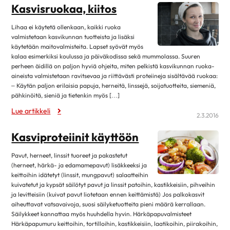
Kasvisruokaa, kiitos
lokakuu 2019
11
syyskuu 2019
4
Lihaa ei käytetä ollenkaan, kaikki ruoka
valmistetaan kasvikunnan tuotteista ja lisäksi
elokuu 2019
12
käytetään maitovalmisteita. Lapset syövät myös
heinäkuu 2019
3
kalaa esimerkiksi koulussa ja päiväkodissa sekä mummolassa. Suuren
perheen äidillä on paljon hyviä ohjeita, miten pelkistä kasvikunnan ruoka-
kesäkuu 2019
12
aineista valmistetaan ravitsevaa ja riittävästi proteiineja sisältävää ruokaa:
– Käytän paljon erilaisia papuja, herneitä, linssejä, soijatuotteita, siemeniä,
toukokuu 2019
6
pähkinöitä, sieniä ja tietenkin myös […]
huhtikuu 2019
8
Lue artikkeli
2.3.2016
maaliskuu 2019
9
Kasviproteiinit käyttöön
helmikuu 2019
17
tammikuu 2019
9
Pavut, herneet, linssit tuoreet ja pakastetut
(herneet, härkä- ja edamamepavut) lisäkkeeksi ja
joulukuu 2018
10
keittoihin idätetyt (linssit, mungpavut) salaatteihin
marraskuu 2018
3
kuivatetut ja kypsät säilötyt pavut ja linssit patoihin, kastikkeisiin, pihveihin
ja levitteisiin (kuivat pavut liotetaan ennen keittämistä) Jos palkokasvit
lokakuu 2018
13
aiheuttavat vatsavaivoja, suosi säilyketuotteita pieni määrä kerrallaan.
Säilykkeet kannattaa myös huuhdella hyvin. Härkäpapuvalmisteet
syyskuu 2018
7
Härkäpapumuru keittoihin, tortilloihin, kastikkeisiin, laatikoihin, piirakoihin,