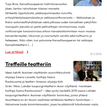
maaliskuu 2025
Kirjat
Tuija Brax, Kansallisoopperan hallintoneuvoston
helmikuu 2025
4
jäsen, kertoo rahoituksen tulevan monesta
Museot ja näyttelyt
lähteestä: lipputuloista, pääkaupunkiseudun kunnilta,
tammikuu 2025
12
yritysyhteistyösopimuksista ja veikkausvoittovaroista. – Veikkauksen ja
Musiikki
Raha-automaattiyhdistyksen sekä jatkossa uuden kansallisen peliyhtiön
joulukuu 2024
1
Teatteri, elokuvat ja sarjat
monopolin perusta on paitsi pelihaittojen minimoinnissa, myös
marraskuu 2024
4
voittovarojen kanavoinnissa aitoon kansalaistoimintaan muun muassa
Lehdistötiedote
kansanterveyden, liikunnan ja nuorisotyön saralla sekä kulttuuriin ja
lokakuu 2024
13
tieteeseen. Näin ollen, kun puhumme Kansallisoopperan tai vaikkapa
Luottamustoimi
syyskuu 2024
2
Kansallisteatterin […]
Ruoka & Ravitsemus
Lue artikkeli
elokuu 2024
9
10.3.2016
Ruoka ja hyvinvointi
huhtikuu 2024
8
Treffeille teatteriin
Ruokaohjeita
maaliskuu 2024
8
Terveellinen syöminen
Idean kehitti Avoimen näyttämön suunnitteluryhmä
helmikuu 2024
5
ohjaaja Saana Lavaste, tuottaja Saara
Sydän.fi
Rautavuoma ja teatteri-ilmaisun ohjaaja Kati
tammikuu 2024
11
Ajankohtaista
Sirén. Miksi, Lahden kaupunginteatterin Avoin näyttämö -hankkeen
joulukuu 2023
1
tuottaja Saara Rautavuoma? – Idea syntyi keväällä 2015 osana Lahden
Sydän2020
kaupunginteatterin Avoimen näyttämön toimintaa, jonka yhtenä
marraskuu 2023
2
tavoitteena on eri tavoin osallistaa lahtelaisia teatterin toimintaan. –
Sydänsairaudet
lokakuu 2023
12
Halusimme luoda toimintamuodon, jossa he pääsisivät tutustumaan myös