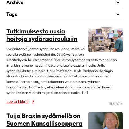
Elämää sairauden kanssa
Archive
Kuntoutuminen
heinäkuu 2026
1
Tags
Lääkehoito
kesäkuu 2026
1
SYDÄNLÄÄKKEET
VARJOAINEKUVAUS
Läheiset ja perhe
Tutkimuksesta uusia
toukokuu 2026
1
Matkustaminen
hoitoja sydänsairauksiin
huhtikuu 2026
7
Omahoito ja seuranta
maaliskuu 2026
3
Sydäninfarkti johtaa sydänlihasvaurioon, mistä voi
Palveluita sairastuneelle
seurata sydämen vajaatoiminta. Se näkyy fyysisen
helmikuu 2026
1
suorituskyvyn heikkenemisenä. Yksi selitys sydämen vajaatoiminnalle on
Sairastuneen liikunta
infarktin jälkeinen sydänlihaskato ja kuolio osassa lihasta. Uutta
tammikuu 2026
13
Seksuaalisuus
sydänlihasta tuhoutuneen tilalle Professori Heikki Ruskoaho Helsingin
joulukuu 2025
1
yliopistosta kertoi Sydäntutkimussäätiön lokakuisessa seminaarissa
Sosiaaliturva
kantasoluterapioista, joita kehitetään vaurioituneen sydämen
lokakuu 2025
14
korjaamiseksi. Hän kertoi, että sydäninfarktin seurauksena viidesosa
Toipuminen ja sopeutuminen
sydänlihaksen viidestä miljardista solusta kuolee. […]
elokuu 2025
12
Vertaistuki
Lue artikkeli
kesäkuu 2025
4
31.3.2016
Elvytys
toukokuu 2025
2
Tuija Braxin sydämellä on
Koronakysymykset
huhtikuu 2025
11
Suomen Kansallisooppera
Kulttuuri
2