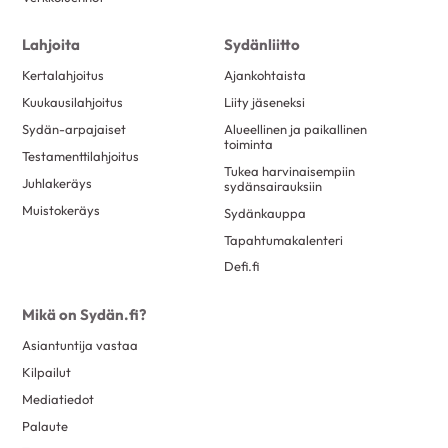
toukokuu 2017
23
Lahjoita
Sydänliitto
huhtikuu 2017
6
Kertalahjoitus
Ajankohtaista
maaliskuu 2017
25
Kuukausilahjoitus
Liity jäseneksi
helmikuu 2017
25
Sydän-arpajaiset
Alueellinen ja paikallinen
toiminta
tammikuu 2017
15
Testamenttilahjoitus
Tukea harvinaisempiin
joulukuu 2016
7
Juhlakeräys
sydänsairauksiin
marraskuu 2016
13
Muistokeräys
Sydänkauppa
Tapahtumakalenteri
lokakuu 2016
8
Defi.fi
syyskuu 2016
11
elokuu 2016
20
Mikä on Sydän.fi?
kesäkuu 2016
10
Asiantuntija vastaa
toukokuu 2016
18
Kilpailut
huhtikuu 2016
6
Mediatiedot
Palaute
maaliskuu 2016
12