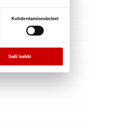
Kohdentamisevästeet
Salli kaikki