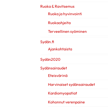
Ruoka & Ravitsemus
Ruoka ja hyvinvointi
Ruokaohjeita
Terveellinen syöminen
Sydän.fi
Ajankohtaista
Sydän2020
Sydänsairaudet
Eteisvärinä
Harvinaiset sydänsairaudet
Kardiomyopatiat
Kohonnut verenpaine