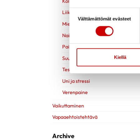
Kolesteroli
Suostumuksen valinta
Liikuntavinkit
Välttämättömät evästeet
Mielen hyvinvointi
Naisen sydänterveys
Painonhallinta
Kiellä
Suun terveys
Testit
Uni ja stressi
Verenpaine
Vaikuttaminen
Vapaaehtoistehtävä
Archive