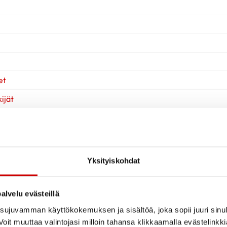
et
ijät
Yksityiskohdat
alvelu evästeillä
ujuvamman käyttökokemuksen ja sisältöä, joka sopii juuri sinul
oit muuttaa valintojasi milloin tahansa klikkaamalla evästelinkk