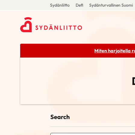
Sydänliitto
Defi
Sydänturvallinen Suomi
Miten harjoitella 
Search