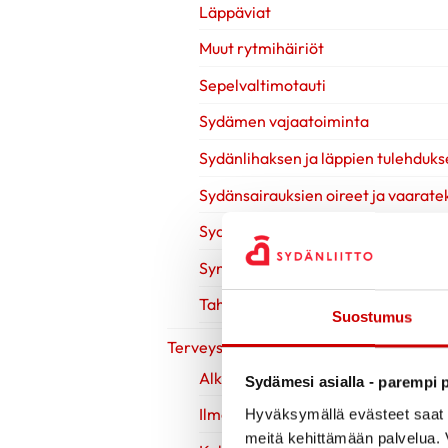
Läppäviat
Muut rytmihäiriöt
Sepelvaltimotauti
Sydämen vajaatoiminta
Sydänlihaksen ja läppien tulehduks
Sydänsairauksien oireet ja vaaratek
Sydänsairauksien tutkimukset
Synnynnäiset sydänviat
Tahdistinhoito
Suostumus
Terveys & Hyvinvointi
Alkoholi
Sydämesi asialla - parempi p
Ilman nikotiinia
Hyväksymällä evästeet saat s
meitä kehittämään palvelua. V