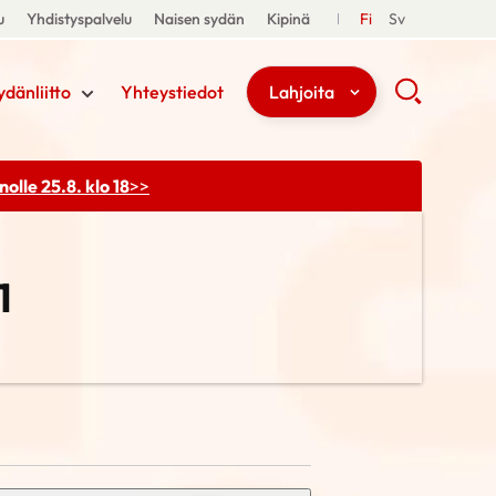
u
Yhdistyspalvelu
Naisen sydän
Kipinä
Fi
Sv
ydänliitto
Yhteystiedot
Lahjoita
olle 25.8. klo 18
>>
1