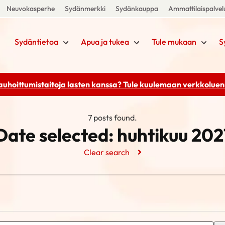
Neuvokasperhe
Sydänmerkki
Sydänkauppa
Ammattilaispalvel
Sydäntietoa
Apua ja tukea
Tule mukaan
S
rauhoittumistaitoja lasten kanssa? Tule kuulemaan
verkkoluenn
7 posts found.
Date selected:
huhtikuu 202
Clear search