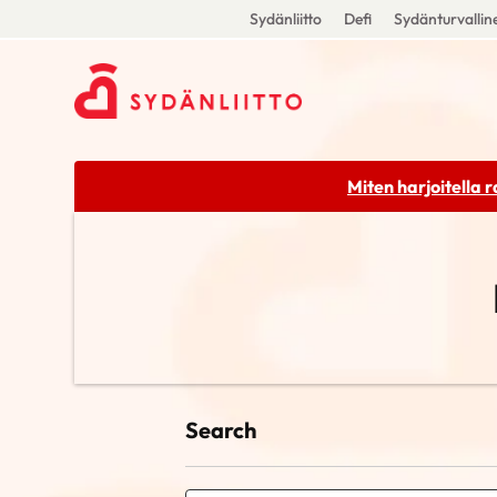
Sydänliitto
Defi
Sydänturvallin
Miten harjoitella 
Search