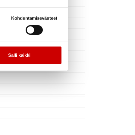
Kohdentamisevästeet
Salli kaikki