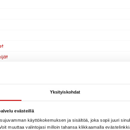
et
ijät
Yksityiskohdat
alvelu evästeillä
ujuvamman käyttökokemuksen ja sisältöä, joka sopii juuri sinul
oit muuttaa valintojasi milloin tahansa klikkaamalla evästelinkk