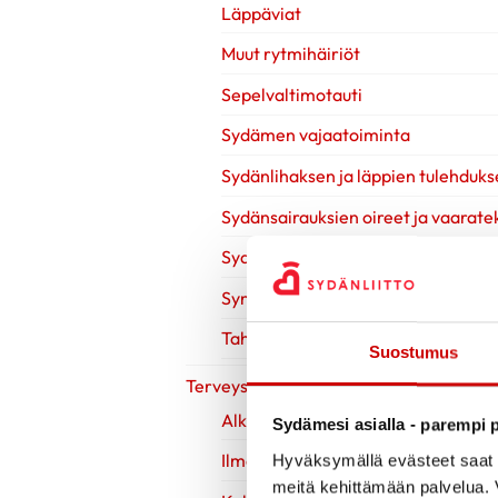
Läppäviat
Muut rytmihäiriöt
Sepelvaltimotauti
Sydämen vajaatoiminta
Sydänlihaksen ja läppien tulehduks
Sydänsairauksien oireet ja vaaratek
Sydänsairauksien tutkimukset
Synnynnäiset sydänviat
Tahdistinhoito
Suostumus
Terveys & Hyvinvointi
Alkoholi
Sydämesi asialla - parempi p
Ilman nikotiinia
Hyväksymällä evästeet saat s
meitä kehittämään palvelua. V