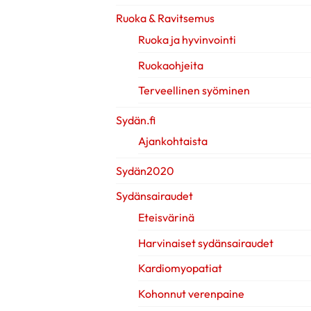
Ruoka & Ravitsemus
Ruoka ja hyvinvointi
Ruokaohjeita
Terveellinen syöminen
Sydän.fi
Ajankohtaista
Sydän2020
Sydänsairaudet
Eteisvärinä
Harvinaiset sydänsairaudet
Kardiomyopatiat
Kohonnut verenpaine