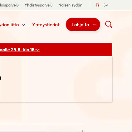
aispalvelu
Yhdistyspalvelu
Naisen sydän
Fi
Sv
ydänliitto
Yhteystiedot
Lahjoita
olle 25.8. klo 18
>>
9