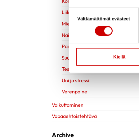
Kolesteroli
Suostumuksen valinta
Liikuntavinkit
Välttämättömät evästeet
Mielen hyvinvointi
Naisen sydänterveys
Painonhallinta
Kiellä
Suun terveys
Testit
Uni ja stressi
Verenpaine
Vaikuttaminen
Vapaaehtoistehtävä
Archive