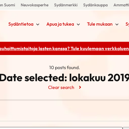
en Suomi
Neuvokasperhe
Sydänmerkki
Sydänkauppa
Ammattil
Sydäntietoa
Apua ja tukea
Tule mukaan
S
rauhoittumistaitoja lasten kanssa? Tule kuulemaan
verkkoluenn
10 posts found.
Date selected:
lokakuu 201
Clear search