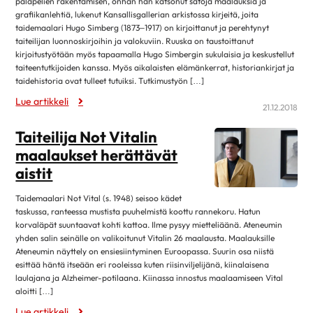
maaliskuu 2025
palapelien rakentamisen, onhan hän katsonut satoja maalauksia ja
Kirjat
grafiikanlehtiä, lukenut Kansallisgallerian arkistossa kirjeitä, joita
helmikuu 2025
4
taidemaalari Hugo Simberg (1873–1917) on kirjoittanut ja perehtynyt
Museot ja näyttelyt
taiteilijan luonnoskirjoihin ja valokuviin. Ruuska on taustoittanut
tammikuu 2025
12
kirjoitustyötään myös tapaamalla Hugo Simbergin sukulaisia ja keskustellut
Musiikki
joulukuu 2024
1
taiteentutkijoiden kanssa. Myös aikalaisten elämänkerrat, historiankirjat ja
Teatteri, elokuvat ja sarjat
taidehistoria ovat tulleet tutuiksi. Tutkimustyön […]
marraskuu 2024
4
Lue artikkeli
Lehdistötiedote
21.12.2018
lokakuu 2024
13
Luottamustoimi
syyskuu 2024
2
Taiteilija Not Vitalin
Ruoka & Ravitsemus
maalaukset herättävät
elokuu 2024
9
Ruoka ja hyvinvointi
aistit
huhtikuu 2024
8
Ruokaohjeita
maaliskuu 2024
8
Taidemaalari Not Vital (s. 1948) seisoo kädet
Terveellinen syöminen
taskussa, ranteessa mustista puuhelmistä koottu rannekoru. Hatun
helmikuu 2024
5
korvaläpät suuntaavat kohti kattoa. Ilme pysyy mietteliäänä. Ateneumin
Sydän.fi
yhden salin seinälle on valikoitunut Vitalin 26 maalausta. Maalauksille
tammikuu 2024
11
Ajankohtaista
Ateneumin näyttely on ensiesiintyminen Euroopassa. Suurin osa niistä
joulukuu 2023
1
esittää häntä itseään eri rooleissa kuten riisinviljelijänä, kiinalaisena
Sydän2020
laulajana ja Alzheimer-potilaana. Kiinassa innostus maalaamiseen Vital
marraskuu 2023
2
aloitti […]
Sydänsairaudet
lokakuu 2023
12
Lue artikkeli