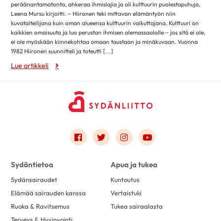
elokuu 2018
14
peräänantamatonta, ahkeraa ihmislajia ja oli kulttuurin puolestapuhuja,
Leena Mursu kirjoitti. – Hiironen teki mittavan elämäntyön niin
heinäkuu 2018
6
kuvataiteilijana kuin oman alueensa kulttuurin vaikuttajana. Kulttuuri on
kesäkuu 2018
11
kaikkien omaisuuta ja luo perustan ihmisen olemassaololle – jos sitä ei ole,
ei ole myöskään kiinnekohtaa omaan taustaan ja minäkuvaan. Vuonna
toukokuu 2018
21
1982 Hiironen suunnitteli ja toteutti […]
huhtikuu 2018
18
Lue artikkeli
maaliskuu 2018
21
helmikuu 2018
13
tammikuu 2018
25
joulukuu 2017
15
Link to facebook
Link to twitter
Link to instagram
Link to youtube
marraskuu 2017
25
lokakuu 2017
27
Sydäntietoa
Apua ja tukea
syyskuu 2017
12
Sydänsairaudet
Kuntoutus
elokuu 2017
22
Elämää sairauden kanssa
Vertaistuki
heinäkuu 2017
1
Ruoka & Ravitsemus
Tukea sairaalasta
kesäkuu 2017
28
Terveys & Hyvinvointi