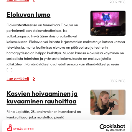
Eteisvärinä
20.12.2018
syyskuu 2023
4
Harvinaiset sydänsairaudet
Elokuvan lumo
elokuu 2023
13
Kardiomyopatiat
kesäkuu 2023
1
Elokuvateattereissa on tunnelmaa Elokuva on
Kohonnut verenpaine
parhaimmillaan elokuvateatterissa. Iso
toukokuu 2023
4
valkokangas ja hyvä äänentoisto vaikuttavat
Läppäviat
kokemukseen. Elokuvia voi lainata kirjastostakin maksutta ja katsoa kotona
huhtikuu 2023
3
Muut rytmihäiriöt
televisiosta, mutta teatterissa elokuva on pääroolissa ja teatterin
maaliskuu 2023
9
hämäryydessä on helppo keskittyä. Muiden kanssa elokuvissa käyminen on
Sepelvaltimotauti
sosiaalista toimintaa ja yhteisestä kokemuksesta on mukava jutella
helmikuu 2023
3
jälkikäteen. Päivänäytökset ovat edullisempia kuin iltanäytökset ja usein
Sydämen vajaatoiminta
tammikuu 2023
13
[…]
Sydänlihaksen ja läppien tulehdukset
Lue artikkeli
marraskuu 2022
2
18.12.2018
Sydänsairauksien oireet ja vaaratekijät
lokakuu 2022
12
Kasvien hoivaaminen ja
Sydänsairauksien tutkimukset
syyskuu 2022
1
kuvaaminen rauhoittaa
Synnynnäiset sydänviat
elokuu 2022
12
Tahdistinhoito
Riina Lepistön, 28, ensimmäinen huonekasvi on
kesäkuu 2022
1
kumkvattipuu, joka muistuttaa pientä
Terveys & Hyvinvointi
appelsiinipuuta. Minipuun hän sijoittaa vantaalaisen asunnon valoisalle
toukokuu 2022
2
ikkunalle. Samalla hän alkaa selvittää, miten puu pysyy hengissä. ­ –
Alkoholi