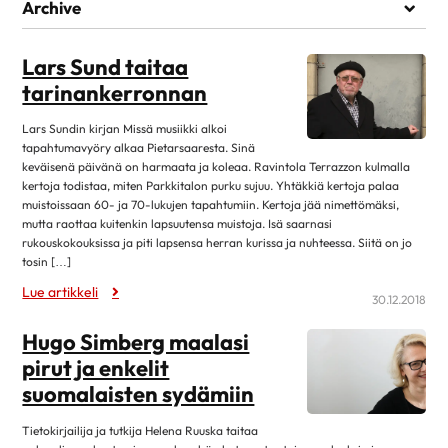
Elämää sairauden kanssa
Archive
Kuntoutuminen
heinäkuu 2026
1
Lääkehoito
Lars Sund taitaa
kesäkuu 2026
1
tarinankerronnan
Läheiset ja perhe
toukokuu 2026
1
Matkustaminen
Lars Sundin kirjan Missä musiikki alkoi
huhtikuu 2026
7
tapahtumavyöry alkaa Pietarsaaresta. Sinä
Omahoito ja seuranta
maaliskuu 2026
3
keväisenä päivänä on harmaata ja koleaa. Ravintola Terrazzon kulmalla
Palveluita sairastuneelle
kertoja todistaa, miten Parkkitalon purku sujuu. Yhtäkkiä kertoja palaa
helmikuu 2026
1
muistoissaan 60- ja 70-lukujen tapahtumiin. Kertoja jää nimettömäksi,
Sairastuneen liikunta
mutta raottaa kuitenkin lapsuutensa muistoja. Isä saarnasi
tammikuu 2026
13
rukouskokouksissa ja piti lapsensa herran kurissa ja nuhteessa. Siitä on jo
Seksuaalisuus
joulukuu 2025
1
tosin […]
Sosiaaliturva
Lue artikkeli
lokakuu 2025
14
30.12.2018
Toipuminen ja sopeutuminen
elokuu 2025
12
Hugo Simberg maalasi
Vertaistuki
kesäkuu 2025
4
pirut ja enkelit
Elvytys
toukokuu 2025
2
suomalaisten sydämiin
Koronakysymykset
huhtikuu 2025
11
Tietokirjailija ja tutkija Helena Ruuska taitaa
Kulttuuri
2