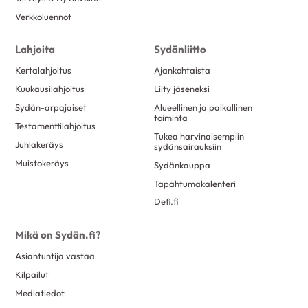
toukokuu 2017
23
Verkkoluennot
huhtikuu 2017
6
Lahjoita
Sydänliitto
maaliskuu 2017
25
Kertalahjoitus
Ajankohtaista
helmikuu 2017
25
Kuukausilahjoitus
Liity jäseneksi
tammikuu 2017
15
Sydän-arpajaiset
Alueellinen ja paikallinen
toiminta
joulukuu 2016
7
Testamenttilahjoitus
Tukea harvinaisempiin
marraskuu 2016
13
Juhlakeräys
sydänsairauksiin
Muistokeräys
Sydänkauppa
lokakuu 2016
8
Tapahtumakalenteri
syyskuu 2016
11
Defi.fi
elokuu 2016
20
kesäkuu 2016
10
Mikä on Sydän.fi?
toukokuu 2016
18
Asiantuntija vastaa
huhtikuu 2016
6
Kilpailut
Mediatiedot
maaliskuu 2016
12