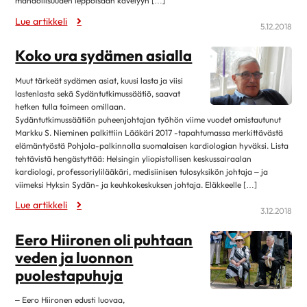
mahdollisuuden leppoisaan kävelyyn […]
lokakuu 2019
11
Lue artikkeli
5.12.2018
syyskuu 2019
4
Koko ura sydämen asialla
elokuu 2019
12
heinäkuu 2019
3
Muut tärkeät sydämen asiat, kuusi lasta ja viisi
lastenlasta sekä Sydäntutkimussäätiö, saavat
kesäkuu 2019
12
hetken tulla toimeen omillaan.
toukokuu 2019
6
Sydäntutkimussäätiön puheenjohtajan työhön viime vuodet omistautunut
Markku S. Nieminen palkittiin Lääkäri 2017 -tapahtumassa merkittävästä
huhtikuu 2019
8
elämäntyöstä Pohjola-palkinnolla suomalaisen kardiologian hyväksi. Lista
tehtävistä hengästyttää: Helsingin yliopistollisen keskussairaalan
maaliskuu 2019
9
kardiologi, professoriylilääkäri, medisiinisen tulosyksikön johtaja – ja
helmikuu 2019
17
viimeksi Hyksin Sydän- ja keuhkokeskuksen johtaja. Eläkkeelle […]
tammikuu 2019
9
Lue artikkeli
3.12.2018
joulukuu 2018
10
Eero Hiironen oli puhtaan
marraskuu 2018
3
veden ja luonnon
lokakuu 2018
13
puolestapuhuja
syyskuu 2018
7
– Eero Hiironen edusti luovaa,