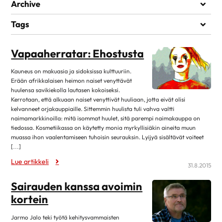
Elämää sairauden kanssa
Archive
Kuntoutuminen
heinäkuu 2026
1
Tags
Lääkehoito
kesäkuu 2026
1
LAPSET
RENTOUTUMINEN
Läheiset ja perhe
Vapaaherratar: Ehostusta
toukokuu 2026
1
Matkustaminen
huhtikuu 2026
7
Kauneus on makuasia ja sidoksissa kulttuuriin.
Omahoito ja seuranta
Erään afrikkalaisen heimon naiset venyttävät
maaliskuu 2026
3
huulensa savikiekolla lautasen kokoiseksi.
Palveluita sairastuneelle
helmikuu 2026
1
Kerrotaan, että alkuaan naiset venyttivät huuliaan, jotta eivät olisi
Sairastuneen liikunta
kelvanneet orjakauppiaille. Sittemmin huulista tuli vahva valtti
tammikuu 2026
13
naimamarkkinoilla: mitä isommat huulet, sitä parempi naimakauppa on
Seksuaalisuus
tiedossa. Kosmetiikassa on käytetty monia myrkyllisiäkin aineita muun
joulukuu 2025
1
Sosiaaliturva
muassa ihon vaalentamiseen tuhoisin seurauksin. Lyijyä sisältävät voiteet
lokakuu 2025
14
[…]
Toipuminen ja sopeutuminen
elokuu 2025
12
Lue artikkeli
31.8.2015
Vertaistuki
kesäkuu 2025
4
Sairauden kanssa avoimin
Elvytys
toukokuu 2025
2
kortein
Koronakysymykset
huhtikuu 2025
11
Kulttuuri
Jarmo Jalo teki työtä kehitysvammaisten
2