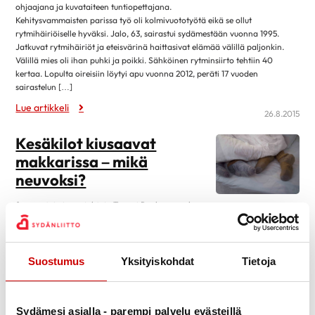
maaliskuu 2025
ohjaajana ja kuvataiteen tuntiopettajana.
Kirjat
Kehitysvammaisten parissa työ oli kolmivuototyötä eikä se ollut
helmikuu 2025
4
Museot ja näyttelyt
rytmihäiriöiselle hyväksi. Jalo, 63, sairastui sydämestään vuonna 1995.
tammikuu 2025
12
Jatkuvat rytmihäiriöt ja eteisvärinä haittasivat elämää välillä paljonkin.
Musiikki
Välillä mies oli ihan puhki ja poikki. Sähköinen rytminsiirto tehtiin 40
joulukuu 2024
1
kertaa. Lopulta oireisiin löytyi apu vuonna 2012, peräti 17 vuoden
Teatteri, elokuvat ja sarjat
sairastelun […]
marraskuu 2024
4
Lehdistötiedote
Lue artikkeli
lokakuu 2024
13
26.8.2015
Luottamustoimi
syyskuu 2024
2
Kesäkilot kiusaavat
Ruoka & Ravitsemus
elokuu 2024
9
makkarissa – mikä
Ruoka ja hyvinvointi
huhtikuu 2024
8
neuvoksi?
Ruokaohjeita
maaliskuu 2024
8
Sexpon toiminnanjohtaja Tommi Paalasen mukaan
Terveellinen syöminen
helmikuu 2024
5
seksissä tärkeintä on itsevarmuus, viestintä ja kumppanin huomioiminen.
Näistä mikään ei ole kiloista kiinni. – Useimmiten tällaiset pelot ja
Sydän.fi
tammikuu 2024
11
ahdistukset ovat oman pään sisäisiä. Jos kumppani on jo päättänyt lähteä
Ajankohtaista
kanssasi sänkypuuhiin niin harvemmin hän alkaa narista kehostasi. Voi itse
Suostumus
Yksityiskohdat
Tietoja
joulukuu 2023
1
asiassa olla aika vapauttavaa jos toinen on vähän pullukka, silloin ei […]
Sydän2020
marraskuu 2023
2
Lue artikkeli
25.8.2015
Sydänsairaudet
lokakuu 2023
12
Sydämesi asialla - parempi palvelu evästeillä