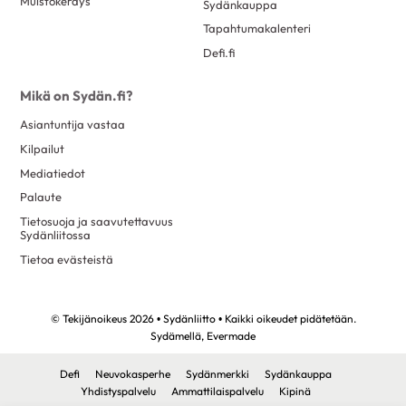
Muistokeräys
Sydänkauppa
lokakuu 2019
11
Tapahtumakalenteri
syyskuu 2019
4
Defi.fi
elokuu 2019
12
Mikä on Sydän.fi?
heinäkuu 2019
3
Asiantuntija vastaa
kesäkuu 2019
12
Kilpailut
toukokuu 2019
6
Mediatiedot
huhtikuu 2019
8
Palaute
maaliskuu 2019
9
Tietosuoja ja saavutettavuus
Sydänliitossa
helmikuu 2019
17
Tietoa evästeistä
tammikuu 2019
9
joulukuu 2018
10
© Tekijänoikeus 2026 • Sydänliitto • Kaikki oikeudet pidätetään.
marraskuu 2018
3
Sydämellä,
Evermade
lokakuu 2018
13
Defi
Neuvokasperhe
Sydänmerkki
Sydänkauppa
syyskuu 2018
7
Yhdistyspalvelu
Ammattilaispalvelu
Kipinä