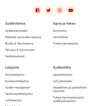
joulukuu 2020
2
Link to facebook
Link to twitter
Link to instagram
Link to youtube
marraskuu 2020
8
lokakuu 2020
17
Sydäntietoa
Apua ja tukea
syyskuu 2020
12
Sydänsairaudet
Kuntoutus
elokuu 2020
24
Elämää sairauden kanssa
Vertaistuki
heinäkuu 2020
1
Ruoka & Ravitsemus
Tukea sairaalasta
Terveys & Hyvinvointi
kesäkuu 2020
5
Verkkoluennot
toukokuu 2020
3
huhtikuu 2020
10
Lahjoita
Sydänliitto
maaliskuu 2020
10
Kertalahjoitus
Ajankohtaista
helmikuu 2020
6
Kuukausilahjoitus
Liity jäseneksi
tammikuu 2020
11
Sydän-arpajaiset
Alueellinen ja paikallinen
toiminta
Testamenttilahjoitus
joulukuu 2019
8
Tukea harvinaisempiin
Juhlakeräys
sydänsairauksiin
marraskuu 2019
8