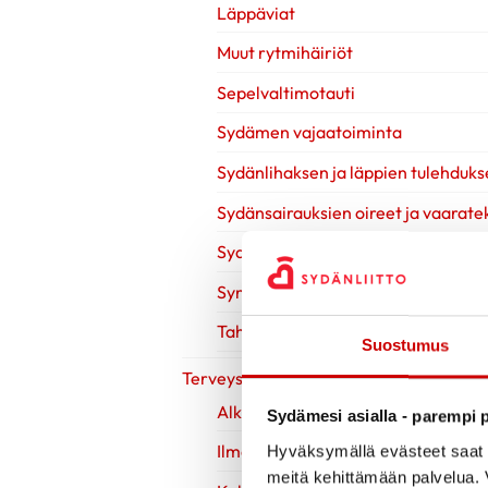
Läppäviat
Muut rytmihäiriöt
Sepelvaltimotauti
Sydämen vajaatoiminta
Sydänlihaksen ja läppien tulehduks
Sydänsairauksien oireet ja vaaratek
Sydänsairauksien tutkimukset
Synnynnäiset sydänviat
Tahdistinhoito
Suostumus
Terveys & Hyvinvointi
Alkoholi
Sydämesi asialla - parempi p
Ilman nikotiinia
Hyväksymällä evästeet saat s
meitä kehittämään palvelua. V