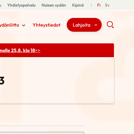
u
Yhdistyspalvelu
Naisen sydän
Kipinä
Fi
Sv
ydänliitto
Yhteystiedot
Lahjoita
olle 25.8. klo 18
>>
3