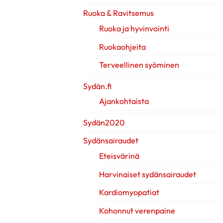
Ruoka & Ravitsemus
Ruoka ja hyvinvointi
Ruokaohjeita
Terveellinen syöminen
Sydän.fi
Ajankohtaista
Sydän2020
Sydänsairaudet
Eteisvärinä
Harvinaiset sydänsairaudet
Kardiomyopatiat
Kohonnut verenpaine