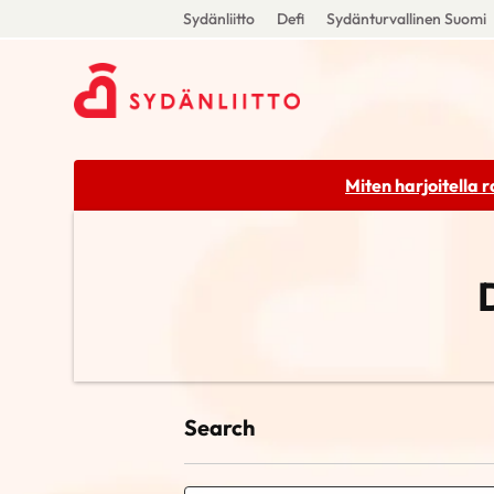
Sydänliitto
Defi
Sydänturvallinen Suomi
Miten harjoitella 
Search