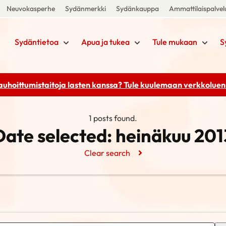
Neuvokasperhe
Sydänmerkki
Sydänkauppa
Ammattilaispalvel
Sydäntietoa
Apua ja tukea
Tule mukaan
S
rauhoittumistaitoja lasten kanssa? Tule kuulemaan
verkkoluenn
1 posts found.
Date selected:
heinäkuu 201
Clear search