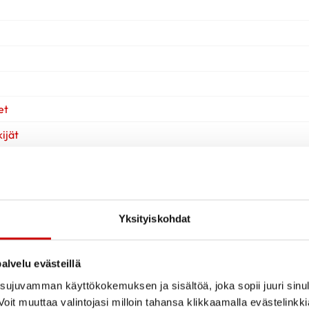
et
ijät
Yksityiskohdat
alvelu evästeillä
ujuvamman käyttökokemuksen ja sisältöä, joka sopii juuri sinul
oit muuttaa valintojasi milloin tahansa klikkaamalla evästelinkk