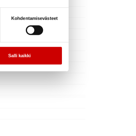
Kohdentamisevästeet
Salli kaikki