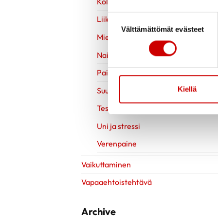
Kolesteroli
Suostumuksen valinta
Liikuntavinkit
Välttämättömät evästeet
Mielen hyvinvointi
Naisen sydänterveys
Painonhallinta
Kiellä
Suun terveys
Testit
Uni ja stressi
Verenpaine
Vaikuttaminen
Vapaaehtoistehtävä
Archive