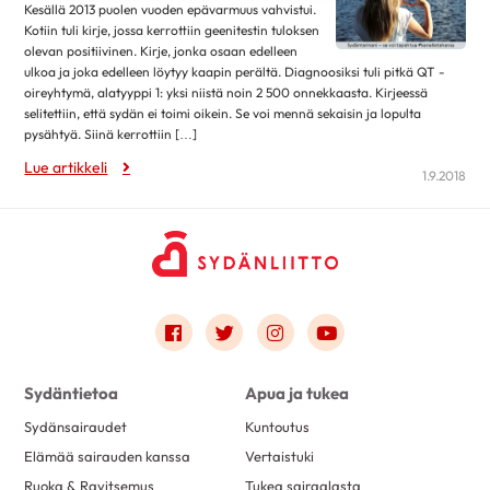
Kesällä 2013 puolen vuoden epävarmuus vahvistui.
joulukuu 2020
2
Kotiin tuli kirje, jossa kerrottiin geenitestin tuloksen
olevan positiivinen. Kirje, jonka osaan edelleen
marraskuu 2020
8
ulkoa ja joka edelleen löytyy kaapin perältä. Diagnoosiksi tuli pitkä QT -
oireyhtymä, alatyyppi 1: yksi niistä noin 2 500 onnekkaasta. Kirjeessä
lokakuu 2020
17
selitettiin, että sydän ei toimi oikein. Se voi mennä sekaisin ja lopulta
syyskuu 2020
12
pysähtyä. Siinä kerrottiin […]
elokuu 2020
24
Lue artikkeli
1.9.2018
heinäkuu 2020
1
kesäkuu 2020
5
toukokuu 2020
3
huhtikuu 2020
10
Link to facebook
Link to twitter
Link to instagram
Link to youtube
maaliskuu 2020
10
helmikuu 2020
6
Sydäntietoa
Apua ja tukea
tammikuu 2020
11
Sydänsairaudet
Kuntoutus
joulukuu 2019
8
Elämää sairauden kanssa
Vertaistuki
marraskuu 2019
8
Ruoka & Ravitsemus
Tukea sairaalasta