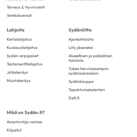
lokakuu 2019
11
Terveys & Hyvinvointi
syyskuu 2019
4
Verkkoluennot
elokuu 2019
12
Lahjoita
Sydänliitto
heinäkuu 2019
3
Kertalahjoitus
Ajankohtaista
kesäkuu 2019
12
Kuukausilahjoitus
Liity jäseneksi
toukokuu 2019
6
Sydän-arpajaiset
Alueellinen ja paikallinen
toiminta
huhtikuu 2019
8
Testamenttilahjoitus
Tukea harvinaisempiin
maaliskuu 2019
9
Juhlakeräys
sydänsairauksiin
Muistokeräys
helmikuu 2019
17
Sydänkauppa
Tapahtumakalenteri
tammikuu 2019
9
Defi.fi
joulukuu 2018
10
marraskuu 2018
3
Mikä on Sydän.fi?
lokakuu 2018
13
Asiantuntija vastaa
syyskuu 2018
7
Kilpailut