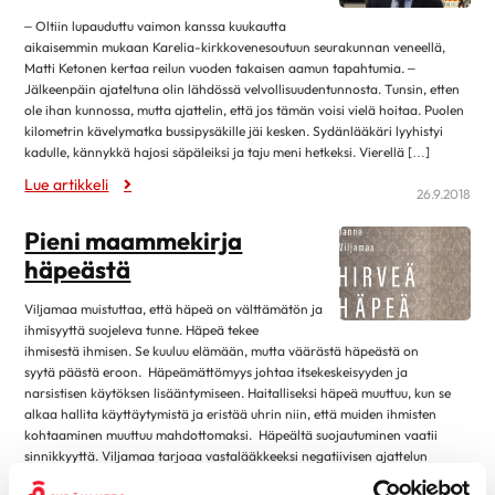
maaliskuu 2025
Kirjat
– Oltiin lupauduttu vaimon kanssa kuukautta
helmikuu 2025
4
aikaisemmin mukaan Karelia-kirkkovenesoutuun seurakunnan veneellä,
Museot ja näyttelyt
tammikuu 2025
12
Matti Ketonen kertaa reilun vuoden takaisen aamun tapahtumia. –
Musiikki
Jälkeenpäin ajateltuna olin lähdössä velvollisuudentunnosta. Tunsin, etten
joulukuu 2024
1
ole ihan kunnossa, mutta ajattelin, että jos tämän voisi vielä hoitaa. Puolen
Teatteri, elokuvat ja sarjat
kilometrin kävelymatka bussipysäkille jäi kesken. Sydänlääkäri lyyhistyi
marraskuu 2024
4
kadulle, kännykkä hajosi säpäleiksi ja taju meni hetkeksi. Vierellä […]
Lehdistötiedote
lokakuu 2024
13
Lue artikkeli
26.9.2018
Luottamustoimi
syyskuu 2024
2
Ruoka & Ravitsemus
Pieni maammekirja
elokuu 2024
9
Ruoka ja hyvinvointi
häpeästä
huhtikuu 2024
8
Ruokaohjeita
maaliskuu 2024
8
Viljamaa muistuttaa, että häpeä on välttämätön ja
Terveellinen syöminen
ihmisyyttä suojeleva tunne. Häpeä tekee
helmikuu 2024
5
ihmisestä ihmisen. Se kuuluu elämään, mutta väärästä häpeästä on
Sydän.fi
syytä päästä eroon. Häpeämättömyys johtaa itsekeskeisyyden ja
tammikuu 2024
11
narsistisen käytöksen lisääntymiseen. Haitalliseksi häpeä muuttuu, kun se
Ajankohtaista
joulukuu 2023
1
alkaa hallita käyttäytymistä ja eristää uhrin niin, että muiden ihmisten
kohtaaminen muuttuu mahdottomaksi. Häpeältä suojautuminen vaatii
Sydän2020
marraskuu 2023
2
sinnikkyyttä. Viljamaa tarjoaa vastalääkkeeksi negatiivisen ajattelun
Sydänsairaudet
välttämistä ja empatiaa. Jokainen voi itse vaikuttaa
lokakuu 2023
12