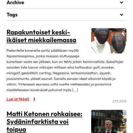
Elämää sairauden kanssa
Archive
Kuntoutuminen
heinäkuu 2026
1
Tags
Lääkehoito
kesäkuu 2026
1
ALKOHOLI
RENTOUTUMINEN
STRESSI
Läheiset ja perhe
Rapakuntoiset keski-
toukokuu 2026
1
Matkustaminen
ikäiset miekkailemassa
huhtikuu 2026
7
Omahoito ja seuranta
maaliskuu 2026
3
Pedanteille kavereille syntyi päätöksen myötä
Palveluita sairastuneelle
tapaamissopimus, jonka mukaan oluttuoppeja
helmikuu 2026
1
kumotaan vasta sen jälkeen, kun on tehty jotain toiminnallista. Kokeiltujen
Sairastuneen liikunta
asioiden lista kasvoi viikkojen mittaan aika kattavaksi: golf, snooker,
tammikuu 2026
13
Seksuaalisuus
minigolf, geokätköt, carting, Megazone, lentosimulaattori, squash,
joulukuu 2025
1
jousiammunta, yleiset saunat. Sanalla sanoen ideat alkoivat käydä jo
Sosiaaliturva
vähiin. Yhteisessä seurassa uutta vuotta viettäessään ja punaviiniä
lokakuu 2025
14
maistellessaan kaverukset puhuivat myös […]
Toipuminen ja sopeutuminen
elokuu 2025
12
Lue artikkeli
Vertaistuki
27.9.2018
kesäkuu 2025
4
Elvytys
Matti Ketonen rohkaisee:
toukokuu 2025
2
Sydäninfarktista voi
Koronakysymykset
huhtikuu 2025
11
toipua
Kulttuuri
2