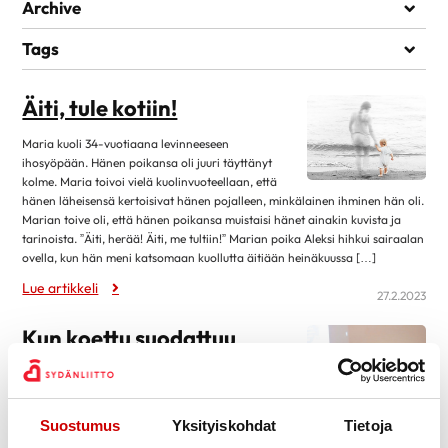
Elämää sairauden kanssa
Archive
Kuntoutuminen
heinäkuu 2026
1
Tags
Lääkehoito
kesäkuu 2026
1
KUOLEMA
SAIRASTUMINEN
Läheiset ja perhe
Äiti, tule kotiin!
toukokuu 2026
1
Matkustaminen
huhtikuu 2026
7
Maria kuoli 34-vuotiaana levinneeseen
Omahoito ja seuranta
ihosyöpään. Hänen poikansa oli juuri täyttänyt
maaliskuu 2026
3
kolme. Maria toivoi vielä kuolinvuoteellaan, että
Palveluita sairastuneelle
helmikuu 2026
1
hänen läheisensä kertoisivat hänen pojalleen, minkälainen ihminen hän oli.
Sairastuneen liikunta
Marian toive oli, että hänen poikansa muistaisi hänet ainakin kuvista ja
tammikuu 2026
13
tarinoista. ”Äiti, herää! Äiti, me tultiin!” Marian poika Aleksi hihkui sairaalan
Seksuaalisuus
ovella, kun hän meni katsomaan kuollutta äitiään heinäkuussa […]
joulukuu 2025
1
Sosiaaliturva
Lue artikkeli
lokakuu 2025
14
27.2.2023
Toipuminen ja sopeutuminen
elokuu 2025
12
Kun koettu suodattuu
Vertaistuki
kesäkuu 2025
4
maalaamalla kankaalle
Elvytys
toukokuu 2025
2
Jakke Haapanen on taidemaalari, joka maalaa
Koronakysymykset
huhtikuu 2025
11
surrealistisia maalauksia. – Sain aikanaan öljyvärit
Suostumus
Yksityiskohdat
Tietoja
Kulttuuri
lahjaksi, värit olivat kuitenkin pitkään käyttämättöminä kaapissa. Jäätyäni
2