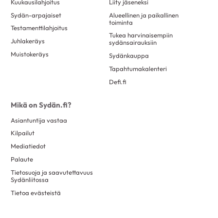
Kuukausilahjoitus
Liity jäseneksi
huhtikuu 2022
2
Ilman nikotiinia
Sydän-arpajaiset
Alueellinen ja paikallinen
maaliskuu 2022
15
toiminta
Kolesteroli
Testamenttilahjoitus
helmikuu 2022
4
Tukea harvinaisempiin
Juhlakeräys
Liikuntavinkit
sydänsairauksiin
tammikuu 2022
12
Muistokeräys
Sydänkauppa
Mielen hyvinvointi
joulukuu 2021
1
Tapahtumakalenteri
Naisen sydänterveys
marraskuu 2021
7
Defi.fi
Painonhallinta
lokakuu 2021
12
Suun terveys
Mikä on Sydän.fi?
syyskuu 2021
6
Testit
Asiantuntija vastaa
elokuu 2021
11
Uni ja stressi
Kilpailut
kesäkuu 2021
5
Mediatiedot
Verenpaine
toukokuu 2021
4
Palaute
Vaikuttaminen
huhtikuu 2021
7
Tietosuoja ja saavutettavuus
Sydänliitossa
Vapaaehtoistehtävä
maaliskuu 2021
11
Tietoa evästeistä
helmikuu 2021
12
tammikuu 2021
14