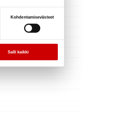
Kohdentamisevästeet
Salli kaikki