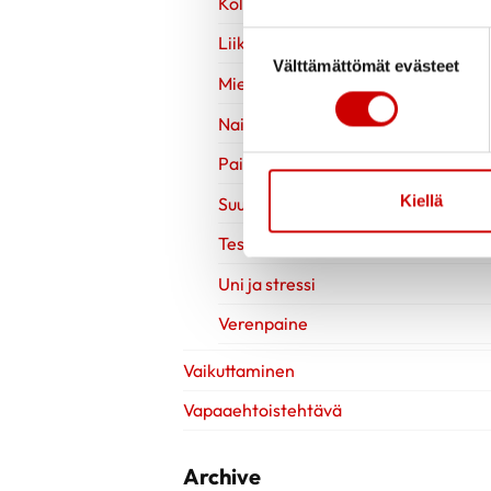
Kolesteroli
Suostumuksen valinta
Liikuntavinkit
Välttämättömät evästeet
Mielen hyvinvointi
Naisen sydänterveys
Painonhallinta
Kiellä
Suun terveys
Testit
Uni ja stressi
Verenpaine
Vaikuttaminen
Vapaaehtoistehtävä
Archive