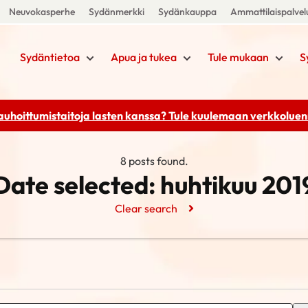
Neuvokasperhe
Sydänmerkki
Sydänkauppa
Ammattilaispalvel
Sydäntietoa
Apua ja tukea
Tule mukaan
S
rauhoittumistaitoja lasten kanssa? Tule kuulemaan
verkkoluenn
8 posts found.
Date selected:
huhtikuu 201
Clear search