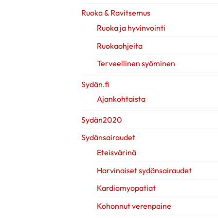
Ruoka & Ravitsemus
Ruoka ja hyvinvointi
Ruokaohjeita
Terveellinen syöminen
Sydän.fi
Ajankohtaista
Sydän2020
Sydänsairaudet
Eteisvärinä
Harvinaiset sydänsairaudet
Kardiomyopatiat
Kohonnut verenpaine