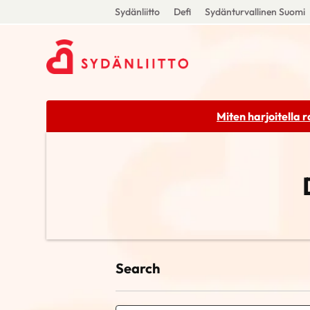
Sydänliitto
Defi
Sydänturvallinen Suomi
Miten harjoitella 
Search