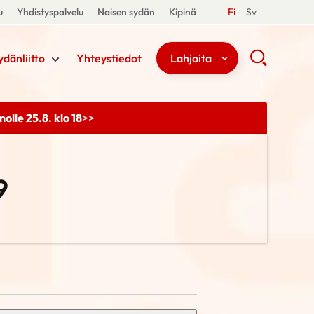
u
Yhdistyspalvelu
Naisen sydän
Kipinä
Fi
Sv
ydänliitto
Yhteystiedot
Lahjoita
olle 25.8. klo 18
>>
9