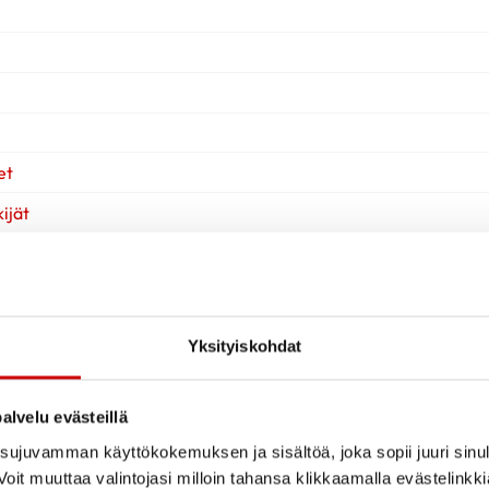
et
ijät
Yksityiskohdat
alvelu evästeillä
ujuvamman käyttökokemuksen ja sisältöä, joka sopii juuri sinul
oit muuttaa valintojasi milloin tahansa klikkaamalla evästelinkk