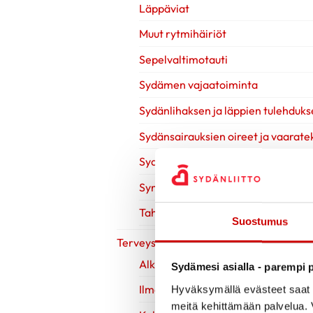
Läppäviat
Muut rytmihäiriöt
Sepelvaltimotauti
Sydämen vajaatoiminta
Sydänlihaksen ja läppien tulehduks
Sydänsairauksien oireet ja vaaratek
Sydänsairauksien tutkimukset
Synnynnäiset sydänviat
Tahdistinhoito
Suostumus
Terveys & Hyvinvointi
Alkoholi
Sydämesi asialla - parempi p
Ilman nikotiinia
Hyväksymällä evästeet saat s
meitä kehittämään palvelua. V