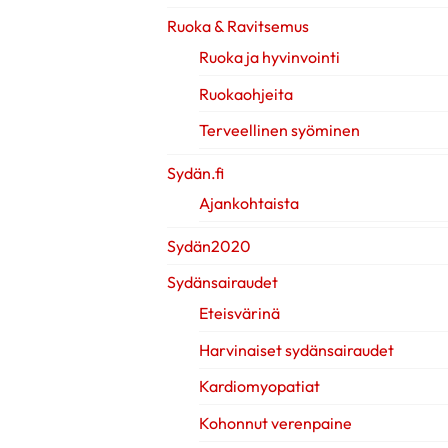
Ruoka & Ravitsemus
Ruoka ja hyvinvointi
Ruokaohjeita
Terveellinen syöminen
Sydän.fi
Ajankohtaista
Sydän2020
Sydänsairaudet
Eteisvärinä
Harvinaiset sydänsairaudet
Kardiomyopatiat
Kohonnut verenpaine