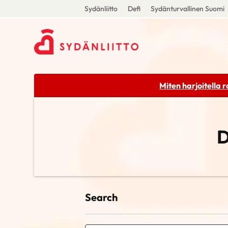
Sydänliitto
Defi
Sydänturvallinen Suomi
Miten harjoitella 
D
Search