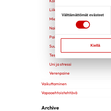
Kolesteroli
Suostumuksen valinta
Liikuntavinkit
Välttämättömät evästeet
Mielen hyvinvointi
Naisen sydänterveys
Painonhallinta
Kiellä
Suun terveys
Testit
Uni ja stressi
Verenpaine
Vaikuttaminen
Vapaaehtoistehtävä
Archive