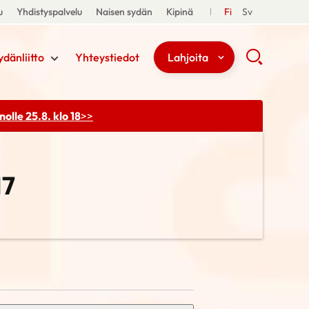
u
Yhdistyspalvelu
Naisen sydän
Kipinä
Fi
Sv
ydänliitto
Yhteystiedot
Lahjoita
olle 25.8. klo 18
>>
17