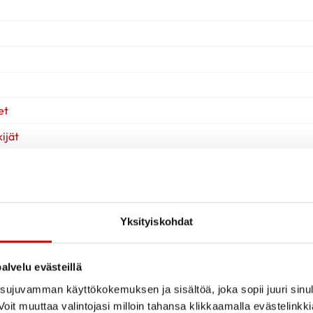
et
ijät
Yksityiskohdat
alvelu evästeillä
ujuvamman käyttökokemuksen ja sisältöä, joka sopii juuri sinul
oit muuttaa valintojasi milloin tahansa klikkaamalla evästelinkk