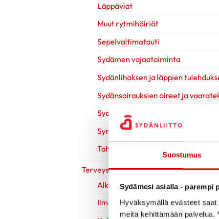
Läppäviat
Muut rytmihäiriöt
Sepelvaltimotauti
Sydämen vajaatoiminta
Sydänlihaksen ja läppien tulehduks
Sydänsairauksien oireet ja vaaratek
Sydänsairauksien tutkimukset
Synnynnäiset sydänviat
Tahdistinhoito
Suostumus
Terveys & Hyvinvointi
Alkoholi
Sydämesi asialla - parempi p
Ilman nikotiinia
Hyväksymällä evästeet saat s
meitä kehittämään palvelua. V