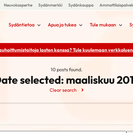
Neuvokasperhe
Sydänmerkki
Sydänkauppa
Ammattilaispalvel
Sydäntietoa
Apua ja tukea
Tule mukaan
S
rauhoittumistaitoja lasten kanssa? Tule kuulemaan
verkkoluenn
10 posts found.
ate selected:
maaliskuu 20
Clear search