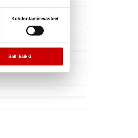
Kohdentamisevästeet
Salli kaikki