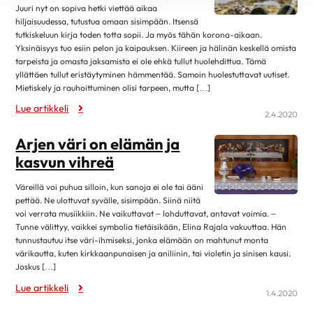
Juuri nyt on sopiva hetki viettää aikaa
lokakuu 2019
11
hiljaisuudessa, tutustua omaan sisimpään. Itsensä
syyskuu 2019
4
tutkiskeluun kirja toden totta sopii. Ja myös tähän korona-aikaan.
Yksinäisyys tuo esiin pelon ja kaipauksen. Kiireen ja hälinän keskellä omista
elokuu 2019
12
tarpeista ja omasta jaksamista ei ole ehkä tullut huolehdittua. Tämä
yllättäen tullut eristäytyminen hämmentää. Samoin huolestuttavat uutiset.
heinäkuu 2019
3
Mietiskely ja rauhoittuminen olisi tarpeen, mutta […]
kesäkuu 2019
12
Lue artikkeli
2.4.2020
toukokuu 2019
6
Arjen väri on elämän ja
huhtikuu 2019
8
kasvun vihreä
maaliskuu 2019
9
helmikuu 2019
17
Väreillä voi puhua silloin, kun sanoja ei ole tai ääni
pettää. Ne ulottuvat syvälle, sisimpään. Siinä niitä
tammikuu 2019
9
voi verrata musiikkiin. Ne vaikuttavat – lohduttavat, antavat voimia. –
Tunne välittyy, vaikkei symbolia tietäisikään, Elina Rajala vakuuttaa. Hän
joulukuu 2018
10
tunnustautuu itse väri-ihmiseksi, jonka elämään on mahtunut monta
marraskuu 2018
3
värikautta, kuten kirkkaanpunaisen ja aniliinin, tai violetin ja sinisen kausi.
Joskus […]
lokakuu 2018
13
Lue artikkeli
syyskuu 2018
7
1.4.2020