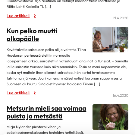
liikuntavastaava Yrjö Nuutinen on vetänyt maanantaisin Marttilassa ja
Eteisvärinä
syyskuu 2023
4
Riitta Lahti Koskella Tl. […]
Harvinaiset sydänsairaudet
elokuu 2023
13
Lue artikkeli
21.4.2020
Kardiomyopatiat
kesäkuu 2023
1
Kun pelko muutti
Kohonnut verenpaine
toukokuu 2023
4
olkapäälle
Läppäviat
huhtikuu 2023
3
Muut rytmihäiriöt
Kevättalvella sairauden pelko oli jo voitettu. Tiina
maaliskuu 2023
9
Huuskosen perheessä elettiin normaalia
Sepelvaltimotauti
lapsiperheen arkea, sairastettiin vatsataudit, angiinat ja flunssat. – Samalla
helmikuu 2023
3
lailla sairastin flunssaa kuin aikaisemminkin. Tosin se meni nopeammin ohi,
Sydämen vajaatoiminta
tammikuu 2023
13
koska nyt maltoin ihan oikeasti sairastaa, hän kertoi tavatessamme
Sydänlihaksen ja läppien tulehdukset
talviloman jälkeen. Juuri kun ensimmäiset uutiset koronan saapumisesta
marraskuu 2022
2
Suomeen oli kuultu. Sinä olet hyvässä hoidossa Tiinan […]
Sydänsairauksien oireet ja vaaratekijät
lokakuu 2022
12
Lue artikkeli
Sydänsairauksien tutkimukset
16.4.2020
syyskuu 2022
1
Synnynnäiset sydänviat
Metsurin mieli saa voimaa
elokuu 2022
12
Tahdistinhoito
puista ja metsästä
kesäkuu 2022
1
Terveys & Hyvinvointi
Mirja Nylander piehtaroi vihan ja
toukokuu 2022
2
Alkoholi
epäoikeudenmukaisuuden tunteiden hetteikössä.