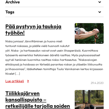
Elämää sairauden kanssa
Archive
Kuntoutuminen
heinäkuu 2026
1
Tags
Lääkehoito
kesäkuu 2026
1
IKÄÄNTYNEET
KESTÄVYYSLIIKUNTA
KIRJAT
Läheiset ja perhe
KUNTOUTUMINEN
STRESSI
ULKOILU
UNI
VENYTTELY
Pää pystyyn ja taukoja
toukokuu 2026
1
Matkustaminen
työhön!
huhtikuu 2026
7
Omahoito ja seuranta
maaliskuu 2026
3
Niska jumissa! Jännittäminen ja huono mieli
Palveluita sairastuneelle
tuntuvat niskassa, ja päälle vielä huonosti nukutut
helmikuu 2026
1
yöt. Niska- ja hartiaseudun vaivat ovat usein lihasperäisiä. Kuormittava
Sairastuneen liikunta
työasento esimerkiksi tietokoneen äärellä rasittaa. Myös psykososiaaliset
tammikuu 2026
13
Seksuaalisuus
syyt eli henkinen kuormitus rasittaa niska-hartiaseutua. ”Niskavaivojen
joulukuu 2025
1
ehkäisyssä ja hoidossa on tärkeää parantaa niskan ja yläselän liikkuvuutta
Sosiaaliturva
ja lihasvoimaa”, lääketieteen toimittaja Tuula Vainikainen kertoo kirjassaan
lokakuu 2025
14
Nivelet […]
Toipuminen ja sopeutuminen
elokuu 2025
12
Lue artikkeli
Vertaistuki
29.4.2020
kesäkuu 2025
4
Elvytys
Tiilikkajärven
toukokuu 2025
2
kansallispuisto –
Koronakysymykset
huhtikuu 2025
11
retkeilijälle tarjolla soiden
Kulttuuri
2