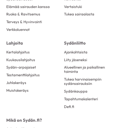
toukokuu 2017
23
Elämää sairauden kanssa
Vertaistuki
Ruoka & Ravitsemus
Tukea sairaalasta
huhtikuu 2017
6
Terveys & Hyvinvointi
maaliskuu 2017
25
Verkkoluennot
helmikuu 2017
25
tammikuu 2017
15
Lahjoita
Sydänliitto
joulukuu 2016
7
Kertalahjoitus
Ajankohtaista
Kuukausilahjoitus
Liity jäseneksi
marraskuu 2016
13
Sydän-arpajaiset
Alueellinen ja paikallinen
lokakuu 2016
8
toiminta
Testamenttilahjoitus
syyskuu 2016
11
Tukea harvinaisempiin
Juhlakeräys
sydänsairauksiin
elokuu 2016
20
Muistokeräys
Sydänkauppa
kesäkuu 2016
10
Tapahtumakalenteri
toukokuu 2016
18
Defi.fi
huhtikuu 2016
6
Mikä on Sydän.fi?
maaliskuu 2016
12