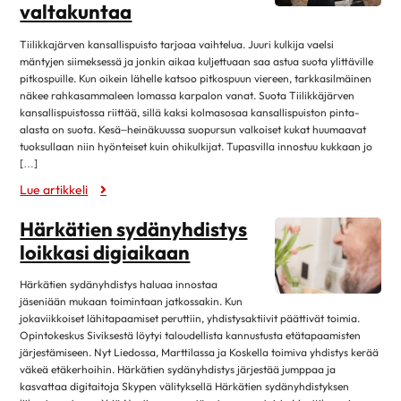
maaliskuu 2025
valtakuntaa
Kirjat
helmikuu 2025
4
Museot ja näyttelyt
Tiilikkajärven kansallispuisto tarjoaa vaihtelua. Juuri kulkija vaelsi
tammikuu 2025
12
mäntyjen siimeksessä ja jonkin aikaa kuljettuaan saa astua suota ylittäville
Musiikki
pitkospuille. Kun oikein lähelle katsoo pitkospuun viereen, tarkkasilmäinen
joulukuu 2024
1
näkee rahkasammaleen lomassa karpalon vanat. Suota Tiilikkäjärven
Teatteri, elokuvat ja sarjat
marraskuu 2024
4
kansallispuistossa riittää, sillä kaksi kolmasosaa kansallispuiston pinta-
alasta on suota. Kesä–heinäkuussa suopursun valkoiset kukat huumaavat
Lehdistötiedote
lokakuu 2024
13
tuoksullaan niin hyönteiset kuin ohikulkijat. Tupasvilla innostuu kukkaan jo
Luottamustoimi
[…]
syyskuu 2024
2
Ruoka & Ravitsemus
Lue artikkeli
elokuu 2024
9
Ruoka ja hyvinvointi
huhtikuu 2024
8
Härkätien sydänyhdistys
Ruokaohjeita
loikkasi digiaikaan
maaliskuu 2024
8
Terveellinen syöminen
helmikuu 2024
5
Härkätien sydänyhdistys haluaa innostaa
Sydän.fi
jäseniään mukaan toimintaan jatkossakin. Kun
tammikuu 2024
11
jokaviikkoiset lähitapaamiset peruttiin, yhdistysaktiivit päättivät toimia.
Ajankohtaista
joulukuu 2023
1
Opintokeskus Siviksestä löytyi taloudellista kannustusta etätapaamisten
järjestämiseen. Nyt Liedossa, Marttilassa ja Koskella toimiva yhdistys kerää
Sydän2020
marraskuu 2023
2
väkeä etäkerhoihin. Härkätien sydänyhdistys järjestää jumppaa ja
Sydänsairaudet
kasvattaa digitaitoja Skypen välityksellä Härkätien sydänyhdistyksen
lokakuu 2023
12