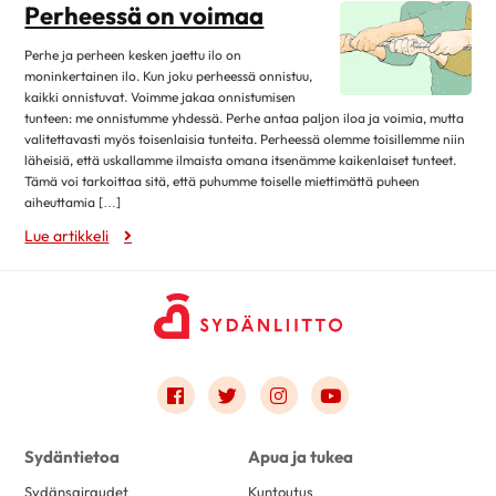
elokuu 2018
14
Perheessä on voimaa
heinäkuu 2018
6
Perhe ja perheen kesken jaettu ilo on
kesäkuu 2018
11
moninkertainen ilo. Kun joku perheessä onnistuu,
kaikki onnistuvat. Voimme jakaa onnistumisen
toukokuu 2018
21
tunteen: me onnistumme yhdessä. Perhe antaa paljon iloa ja voimia, mutta
valitettavasti myös toisenlaisia tunteita. Perheessä olemme toisillemme niin
huhtikuu 2018
18
läheisiä, että uskallamme ilmaista omana itsenämme kaikenlaiset tunteet.
maaliskuu 2018
21
Tämä voi tarkoittaa sitä, että puhumme toiselle miettimättä puheen
aiheuttamia […]
helmikuu 2018
13
Lue artikkeli
tammikuu 2018
25
joulukuu 2017
15
marraskuu 2017
25
lokakuu 2017
27
syyskuu 2017
12
Link to facebook
Link to twitter
Link to instagram
Link to youtube
elokuu 2017
22
heinäkuu 2017
1
Sydäntietoa
Apua ja tukea
kesäkuu 2017
28
Sydänsairaudet
Kuntoutus