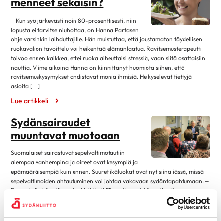
menneet sekaisin?
Eteisvärinä
syyskuu 2023
4
Harvinaiset sydänsairaudet
– Kun syö järkevästi noin 80-prosenttisesti, niin
elokuu 2023
13
lopusta ei tarvitse niuhottaa, on Hanna Partasen
Kardiomyopatiat
ohje varsinkin laihduttajille. Hän muistuttaa, että joustamaton täydellisen
kesäkuu 2023
1
Kohonnut verenpaine
ruokavalion tavoittelu voi heikentää elämänlaatua. Ravitsemusterapeutti
toukokuu 2023
4
toivoo ennen kaikkea, ettei ruoka aiheuttaisi stressiä, vaan siitä osattaisiin
Läppäviat
nauttia. Viime aikoina Hanna on kiinnittänyt huomiota siihen, että
huhtikuu 2023
3
ravitsemuskysymykset ahdistavat monia ihmisiä. He kyselevät tiettyjä
Muut rytmihäiriöt
maaliskuu 2023
9
asioita […]
Sepelvaltimotauti
Lue artikkeli
helmikuu 2023
3
Sydämen vajaatoiminta
tammikuu 2023
14
Sydänsairaudet
Sydänlihaksen ja läppien tulehdukset
marraskuu 2022
2
muuntavat muotoaan
Sydänsairauksien oireet ja vaaratekijät
lokakuu 2022
12
Suomalaiset sairastuvat sepelvaltimotautiin
Sydänsairauksien tutkimukset
aiempaa vanhempina ja oireet ovat kesympiä ja
syyskuu 2022
1
Synnynnäiset sydänviat
epämääräisempiä kuin ennen. Suuret ikäluokat ovat nyt siinä iässä, missä
elokuu 2022
12
sepelvaltimoiden ahtautuminen voi johtaa vakavaan sydäntapahtumaan: –
Tahdistinhoito
Ennen infarktipotilaan keski-ikä oli 55 vuotta, nyt 65 vuotta. Kun
kesäkuu 2022
1
verenpainetta ja kolesterolia hoidetaan aktiivisesti, sydämet pärjäävät
Terveys & Hyvinvointi
toukokuu 2022
2
paremmin ja ihmiset sairastuvat myöhemmin, sanoo Sydäntutkimussäätiön
Alkoholi
hallituksen puheenjohtaja Markku S. […]