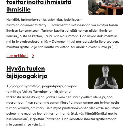
tositarinoita ihmisistä
lokakuu 2019
11
ihmisille
syyskuu 2019
4
Henkilöt, tarinankerronta, estetiikka, todellisuus –
elokuu 2019
12
niistä on dokumentti tehty. – Dokumenttia katsoessaan voi eläytyä toisen
ihmisen kokemukseen. Tarinan kautta voi elää hetken niiden ihmisten
heinäkuu 2019
3
kanssa, joista se kertoo, Lauri Danska summaa. Hän uskoo dokumenttiin
kesäkuu 2019
12
nyt ja tulevaisuudessa, sillä: – Dokumentti voi nostaa asioita tietoisuuteen,
muuttaa ajattelua ja sitä kautta vaikuttaa, tai ainakin avata silmiä ja […]
toukokuu 2019
6
Lue artikkeli
huhtikuu 2019
8
Hyvän tuulen
maaliskuu 2019
9
äijäjoogakirja
helmikuu 2019
17
tammikuu 2019
9
Äijäjoogan synnyttäjä, joogaohjaaja ja vapaa
toimittaja Veikko Tarvainen on kirjoittanut
joulukuu 2018
10
tärkeästä aiheesta kirjan, jonka lukeminen saa hyvälle tuulelle ja jopa
nauramaan. ”Kun sanomme sanan filosofia, naamamme saa turhan usein
marraskuu 2018
3
turhan vakava ja turhan usein myös puuterinokkaisen ylenkatseisen ilmeen,
lokakuu 2018
13
puheemme muuttuu tuolloin turhan hämäräksi, käsittämättömäksi meille
itsellemmekin”, kirjoittaa Tarvainen. Hän kehottaa ihmisiä ajattelemaan
syyskuu 2018
7
mieluummin itse kuin […]