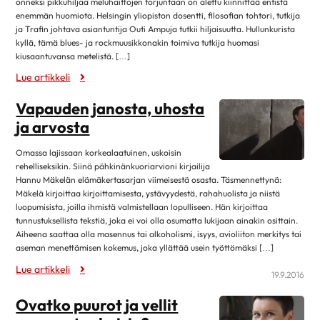
maaliskuu 2025
onneksi pikkuhiljaa meluhaittojen torjuntaan on alettu kiinnittää entistä
Kirjat
enemmän huomiota. Helsingin yliopiston dosentti, filosofian tohtori, tutkija
helmikuu 2025
4
ja Trafin johtava asiantuntija Outi Ampuja tutkii hiljaisuutta. Hullunkurista
Museot ja näyttelyt
kyllä, tämä blues- ja rockmuusikkonakin toimiva tutkija huomasi
tammikuu 2025
12
Musiikki
kiusaantuvansa metelistä. […]
joulukuu 2024
1
Lue artikkeli
Teatteri, elokuvat ja sarjat
marraskuu 2024
4
Lehdistötiedote
Vapauden janosta, uhosta
lokakuu 2024
13
ja arvosta
Luottamustoimi
syyskuu 2024
2
Ruoka & Ravitsemus
Omassa lajissaan korkealaatuinen, uskoisin
elokuu 2024
9
rehelliseksikin. Siinä pähkinänkuoriarvioni kirjailija
Ruoka ja hyvinvointi
huhtikuu 2024
8
Hannu Mäkelän elämäkertasarjan viimeisestä osasta. Täsmennettynä:
Ruokaohjeita
Mäkelä kirjoittaa kirjoittamisesta, ystävyydestä, rahahuolista ja niistä
maaliskuu 2024
8
luopumisista, joilla ihmistä valmistellaan lopulliseen. Hän kirjoittaa
Terveellinen syöminen
tunnustuksellista tekstiä, joka ei voi olla osumatta lukijaan ainakin osittain.
helmikuu 2024
5
Aiheena saattaa olla masennus tai alkoholismi, isyys, avioliiton merkitys tai
Sydän.fi
tammikuu 2024
11
aseman menettämisen kokemus, joka yllättää usein työttömäksi […]
Ajankohtaista
joulukuu 2023
1
Lue artikkeli
19.9.2016
Sydän2020
marraskuu 2023
2
Ovatko puurot ja vellit
Sydänsairaudet
lokakuu 2023
12