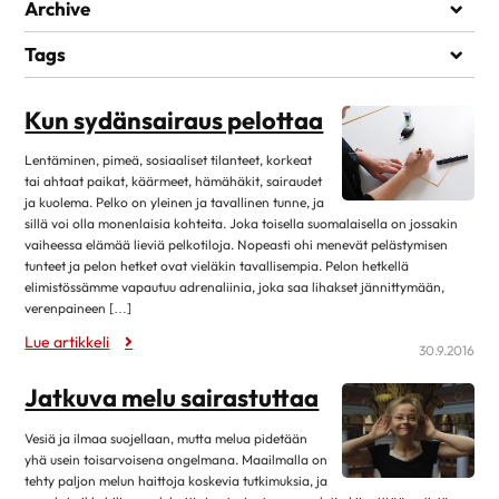
Elämää sairauden kanssa
Archive
Kuntoutuminen
heinäkuu 2026
1
Tags
Lääkehoito
kesäkuu 2026
1
MIELEN HYVINVOINTI
Läheiset ja perhe
Kun sydänsairaus pelottaa
toukokuu 2026
1
Matkustaminen
huhtikuu 2026
7
Lentäminen, pimeä, sosiaaliset tilanteet, korkeat
Omahoito ja seuranta
tai ahtaat paikat, käärmeet, hämähäkit, sairaudet
maaliskuu 2026
3
ja kuolema. Pelko on yleinen ja tavallinen tunne, ja
Palveluita sairastuneelle
helmikuu 2026
1
sillä voi olla monenlaisia kohteita. Joka toisella suomalaisella on jossakin
Sairastuneen liikunta
vaiheessa elämää lieviä pelkotiloja. Nopeasti ohi menevät pelästymisen
tammikuu 2026
13
tunteet ja pelon hetket ovat vieläkin tavallisempia. Pelon hetkellä
Seksuaalisuus
elimistössämme vapautuu adrenaliinia, joka saa lihakset jännittymään,
joulukuu 2025
1
Sosiaaliturva
verenpaineen […]
lokakuu 2025
14
Lue artikkeli
Toipuminen ja sopeutuminen
30.9.2016
elokuu 2025
12
Vertaistuki
Jatkuva melu sairastuttaa
kesäkuu 2025
4
Elvytys
toukokuu 2025
2
Vesiä ja ilmaa suojellaan, mutta melua pidetään
Koronakysymykset
yhä usein toisarvoisena ongelmana. Maailmalla on
huhtikuu 2025
11
tehty paljon melun haittoja koskevia tutkimuksia, ja
Kulttuuri
2