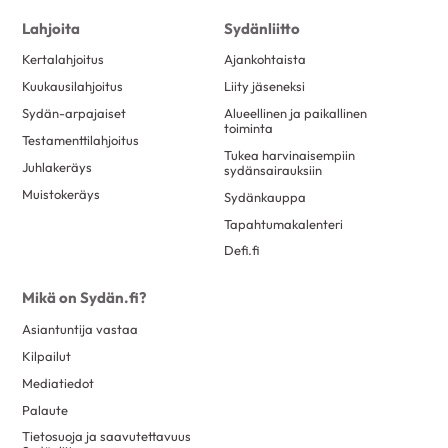
toukokuu 2017
23
Lahjoita
Sydänliitto
huhtikuu 2017
6
Kertalahjoitus
Ajankohtaista
maaliskuu 2017
25
Kuukausilahjoitus
Liity jäseneksi
Sydän-arpajaiset
Alueellinen ja paikallinen
helmikuu 2017
25
toiminta
Testamenttilahjoitus
tammikuu 2017
15
Tukea harvinaisempiin
Juhlakeräys
sydänsairauksiin
joulukuu 2016
7
Muistokeräys
Sydänkauppa
marraskuu 2016
13
Tapahtumakalenteri
lokakuu 2016
8
Defi.fi
syyskuu 2016
11
Mikä on Sydän.fi?
elokuu 2016
20
Asiantuntija vastaa
kesäkuu 2016
10
Kilpailut
toukokuu 2016
18
Mediatiedot
huhtikuu 2016
6
Palaute
maaliskuu 2016
12
Tietosuoja ja saavutettavuus