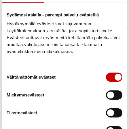
23.6.2026
Läppävikojen tutkiminen
LUE VASTAUS
Sydämesi asialla - parempi palvelu evästeillä
Hyväksymällä evästeet saat sujuvamman
käyttökokemuksen ja sisältöä, joka sopii juuri sinulle.
Sydän tykyttää ja muljahtelee -
Evästeet auttavat myös meitä kehittämään palvelua. Voit
miksi monia rytmihäiriöitä?
muuttaa valintojasi milloin tahansa klikkaamalla
evästelinkkiä sivun alakulmassa.
23.6.2026
LUE VASTAUS
Sydämen rakenne
Suostumuksen valinta
Välttämättömät evästeet
Uupumus ja tykyttely
läppäoperaation kokeneella
tahdistinpotilaalla
Mieltymysevästeet
LUE VASTAUS
23.6.2026
Hiippaläpän vuoto
Tilastoevästeet
Kolesterolilääkityksestä ja
sepelvaltimotaudin oireesta