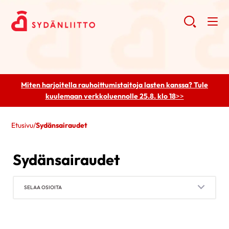
Miten harjoitella rauhoittumistaitoja lasten kanssa? Tule
kuulemaan
verkkoluennolle 25.8. klo 18
>>
Etusivu
/
Sydänsairaudet
Sydänsairaudet
SELAA OSIOITA