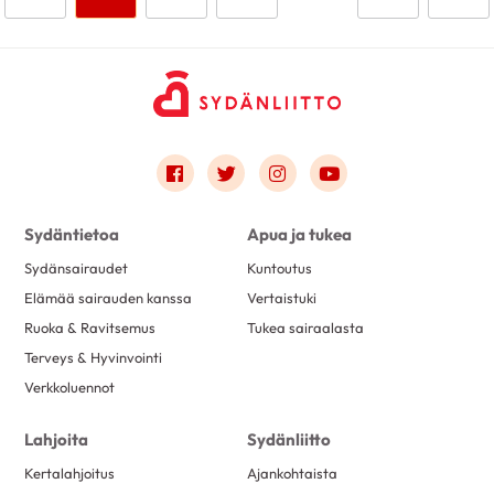
18.6.2026
Link to facebook
Link to twitter
Link to instagram
Link to youtube
Keuhkovaltimoläpän viat
Sydäntietoa
Apua ja tukea
Sydänsairaudet
Kuntoutus
Elämää sairauden kanssa
Vertaistuki
Ruoka & Ravitsemus
Tukea sairaalasta
5.6.2026
Terveys & Hyvinvointi
Lakritsin ja salmiakin
Verkkoluennot
yllättävät sydänvaikutukset
Lahjoita
Sydänliitto
Kertalahjoitus
Ajankohtaista