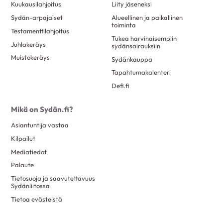
Kuukausilahjoitus
Liity jäseneksi
13.5.2026
Sydän-arpajaiset
Alueellinen ja paikallinen
toiminta
Energiajuomaa vai ei?
Testamenttilahjoitus
Tukea harvinaisempiin
Juhlakeräys
sydänsairauksiin
Muistokeräys
Sydänkauppa
Tapahtumakalenteri
Defi.fi
12.5.2026
Mikä on Sydän.fi?
Sydänsairauksien oireita
Asiantuntija vastaa
Kilpailut
Mediatiedot
Palaute
Tietosuoja ja saavutettavuus
Sydänliitossa
1.6.2026
Valtimotaudin riskinarvio
Tietoa evästeistä