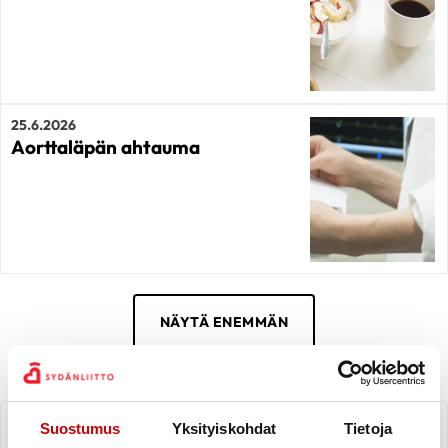
25.6.2026
Aorttaläpän ahtauma
23.6.2026
Läppäviat
NÄYTÄ ENEMMÄN
Mekaaninen tekoläppä ja
Suostumus
Yksityiskohdat
Tietoja
sähkövirta